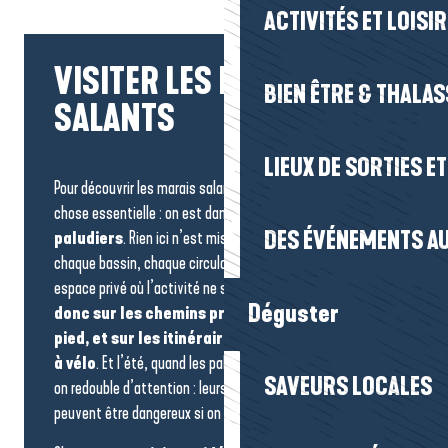
ACTIVITÉS ET LOISI
VISITER LES MARAIS
BIEN ÊTRE & THALA
SALANTS
LIEUX DE SORTIES E
Pour découvrir les marais salants, on garde en tête une
chose essentielle : on est dans
le lieu de travail des
DES ÉVÉNEMENTS AU
paludiers
. Rien ici n’est mis en scène. Chaque talus,
chaque bassin, chaque circulation d’eau fait partie d’un
espace privé où l’activité ne s’arrête jamais.
On reste
Déguster
donc sur les chemins prévus pour la balade à
pied, et sur les itinéraires balisés quand on est
à vélo
. Et l’été, quand les paludiers sont en pleine récolte,
SAVEURS LOCALES
on redouble d’attention : leurs engins circulent, et ils
peuvent être dangereux si on s’en approche de trop près.