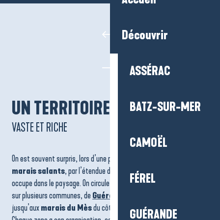
Découvrir
ASSÉRAC
UN TERRITOIRE
BATZ-SUR-MER
VASTE ET RICHE
CAMOËL
On est souvent surpris, lors d’une première immersion dans
les
marais salants
, par l’étendue de ce territoire et par la place qu’il
FÉREL
occupe dans le paysage. On circule entre bassins, étiers et œillets
sur plusieurs communes, de
Guérande
à
Batz-sur-Mer
,
jusqu’aux
marais du Mès
du côté de
Mesquer
et
Saint-Molf
.
GUÉRANDE