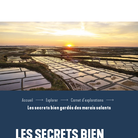
Aller
au
contenu
principal
Accueil
Explorer
Carnet d’explorations
Les secrets bien gardés des marais salants
LES SECRETS BIEN