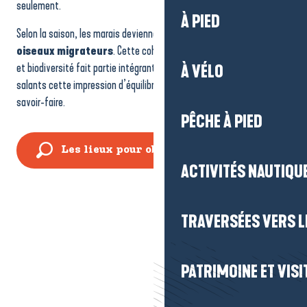
seulement.
À PIED
Selon la saison, les marais deviennent même une étape clé pour les
oiseaux migrateurs
. Cette cohabitation entre activité salicole
et biodiversité fait partie intégrante du site et donne aux marais
À VÉLO
salants cette impression d’équilibre permanent entre nature et
savoir-faire.
PÊCHE À PIED
Les lieux pour observer des oiseaux
ACTIVITÉS NAUTIQUE
TRAVERSÉES VERS LE
PATRIMOINE ET VISI