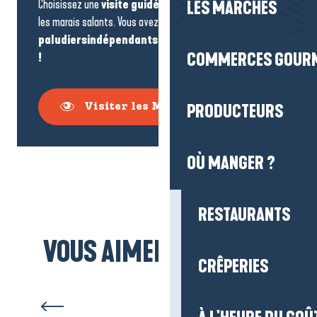
Choisissez une
visite guidée
pour en apprendre plus sur
LES MARCHÉS
les marais salants. Vous avez le choix entre les
paludiers
indépendants
ou une
structure locale
!
COMMERCES GOUR
PRODUCTEURS
Visiter les Marais salants
OÙ MANGER ?
RESTAURANTS
VOUS AIMEREZ AUSSI...
CRÊPERIES
Top 3 des lieux pour observer
les oiseaux