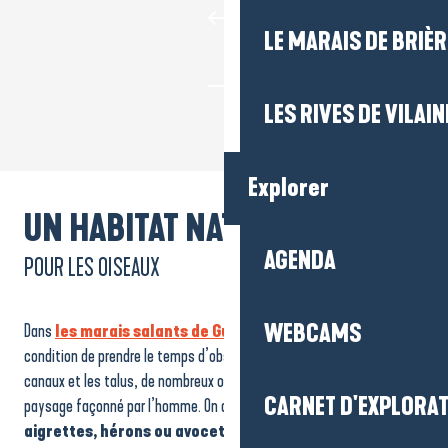
LE MARAIS DE BRIÈR
LES RIVES DE VILAIN
Explorer
UN HABITAT NATUREL
AGENDA
POUR LES OISEAUX
WEBCAMS
Dans
les marais salants de Guérande
, la faune est partout, à
condition de prendre le temps d’observer. Entre les œillets, les
canaux et les talus, de nombreux oiseaux trouvent refuge dans ce
CARNET D'EXPLORA
paysage façonné par l’homme. On aperçoit régulièrement
aigrettes, hérons ou avocettes
, posés à quelques mètres