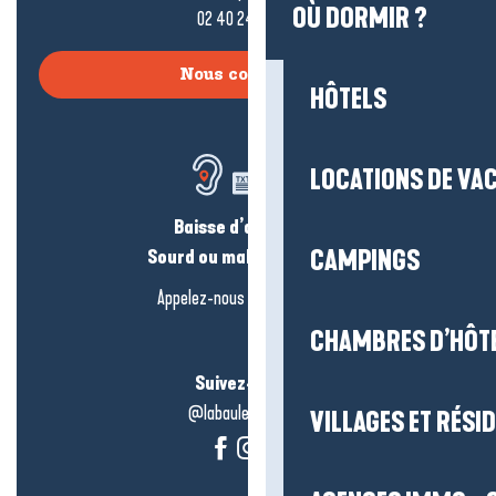
OÙ DORMIR ?
02 40 24 34 44
Nous contacter
HÔTELS
LOCATIONS DE VA
Baisse d’audition ?
Sourd ou malentendant ?
CAMPINGS
Appelez-nous en
cliquant-ici
CHAMBRES D’HÔT
Suivez-nous !
@labauleguérande
VILLAGES ET RÉS