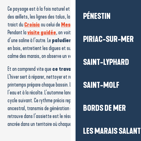
Ce paysage est à la fois naturel et façonné par l’homme. La forme
PÉNESTIN
des œillets, les lignes des talus, la circulation de l’eau depuis le
traict du
Croisic
ou celui de
Mesquer
: rien n’est laissé au hasard.
Pendant la
visite guidée
, on voit comment le niveau d’eau évolue
PIRIAC-SUR-MER
d’une saline à l’autre. Le
paludier
ajuste tout avec un simple outil
en bois, entretient les digues et surveille l’évaporation. Derrière le
calme des marais, on observe un véritable atelier à ciel ouvert.
SAINT-LYPHARD
Et on comprend vite que
ce travail se fait en
toute saison
.
L’hiver sert à réparer, nettoyer et remettre les salines en état. Le
SAINT-MOLF
printemps prépare chaque bassin. L’été est consacré à la gestion de
l’eau et à la récolte. L’automne lance les travaux d’entretien avant le
cycle suivant. Ce rythme précis repose sur un savoir-faire unique et
BORDS DE MER
ancestral, transmis de génération en génération. Le sel que l’on
retrouve dans l’assiette est le résultat de cette maîtrise patiente,
ancrée dans un territoire où chaque geste compte.
LES MARAIS SALAN