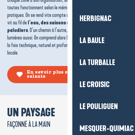
Chaque zone a son organisation, ses couleurs et son rythme, mais
toutes fonctionnent selon le même principe, hérité de siècles de
pratiques. On se rend vite compte que ce territoire n’est pas figé. Il
HERBIGNAC
vit au fil de
l’eau, des saisons
et du travail quotidien des
paludiers
. D’un chemin à l’autre, les points de vue changent, les
lumières aussi. On comprend alors l’ampleur de ce paysage salicole, à
LA BAULE
la fois technique, naturel et profondément ancré dans l’identité
locale.
LA TURBALLE
En savoir plus sur les Marais
salants
LE CROISIC
LE POULIGUEN
UN PAYSAGE
FAÇONNÉ À LA MAIN
MESQUER-QUIMIAC