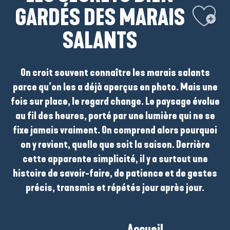
Ajouter aux
GARDÉS DES MARAIS
SALANTS
On croit souvent connaître
les marais salants
parce qu’on les a déjà aperçus en photo. Mais une
fois sur place, le regard change. Le paysage évolue
au fil des heures, porté par une lumière qui ne se
fixe jamais vraiment. On comprend alors pourquoi
on y revient, quelle que soit la saison. Derrière
cette apparente simplicité, il y a surtout
une
histoire de savoir-faire
, de patience et de gestes
précis, transmis et répétés jour après jour.
Accueil