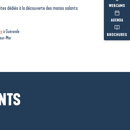
WEBCAMS
ites dédiés à la découverte des marais salants.
AGENDA
rs
à Guérande
BROCHURES
sur-Mer
ANTS