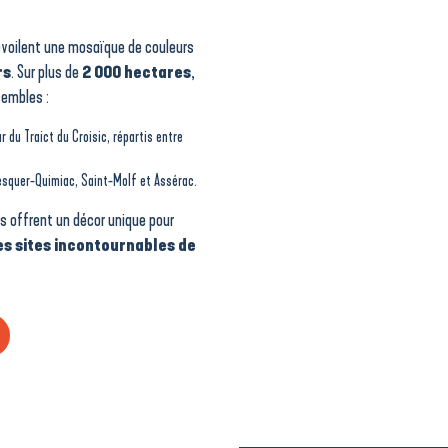
dévoilent une mosaïque de couleurs
rs
. Sur plus de
2 000 hectares
,
sembles :
 du Traict du Croisic, répartis entre
squer-Quimiac, Saint-Molf et Assérac.
ts offrent un décor unique pour
es sites incontournables de