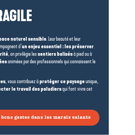
RAGILE
pace naturel sensible
. Leur beauté et leur
compagnent d’
un enjeu essentiel : les préserver
.
rité
, on privilégie les
sentiers balisés
à pied ou à
dées
animées par des professionnels qui connaissent le
.
xes
, vous contribuez à
protéger ce paysage
unique,
cter le travail des paludiers
qui font vivre cet
 bons gestes dans les marais salants