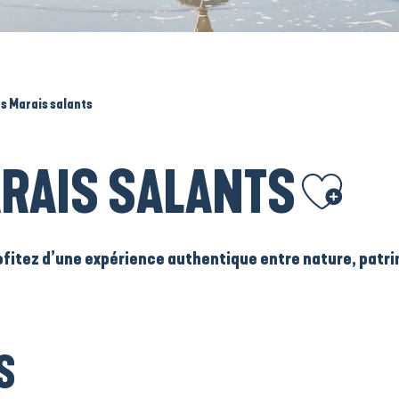
es Marais salants
ARAIS SALANTS
Ajouter aux favo
ofitez d’une expérience authentique entre nature, patri
S