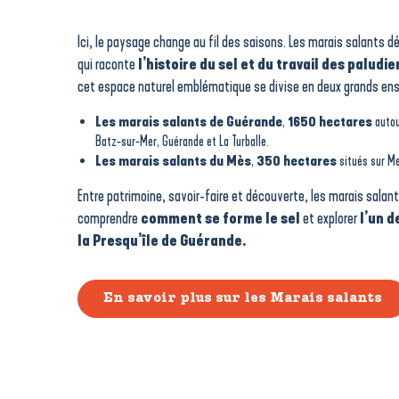
Ici, le paysage change au fil des saisons. Les marais salants 
qui raconte
l’histoire du sel et du travail des paludie
cet espace naturel emblématique se divise en deux grands en
Les marais salants de Guérande
,
1650 hectares
autour
Batz-sur-Mer, Guérande et La Turballe.
Les marais salants du Mès
,
350 hectares
situés sur Me
Entre patrimoine, savoir-faire et découverte, les marais salan
comprendre
comment se forme le sel
et explorer
l’un d
la Presqu’île de Guérande.
En savoir plus sur les Marais salants