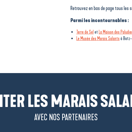
Retrouvez en bas de page tous les s
Parmi les incontournables :
Terre de Sel
et
La Maison des Paludie
Le Musée des Marais Salants
à Batz-
ITER LES MARAIS SAL
AVEC NOS PARTENAIRES