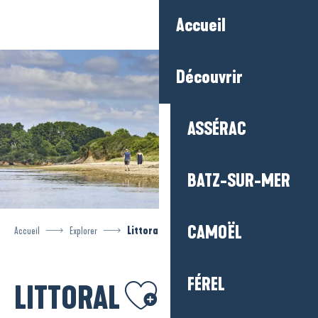
Aller
Accueil
au
contenu
principal
Découvrir
ASSÉRAC
BATZ-SUR-MER
CAMOËL
Accueil
Explorer
Littoral
FÉREL
Ajouter aux favoris
LITTORAL