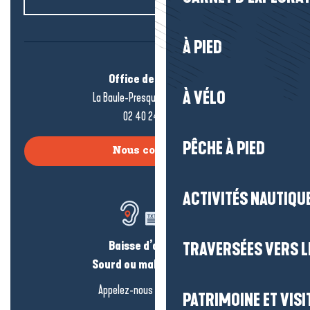
À PIED
Office de tourisme
À VÉLO
La Baule-Presqu’île de Guérande
02 40 24 34 44
PÊCHE À PIED
Nous contacter
ACTIVITÉS NAUTIQUE
Baisse d’audition ?
TRAVERSÉES VERS LE
Sourd ou malentendant ?
Appelez-nous en
cliquant-ici
PATRIMOINE ET VISI