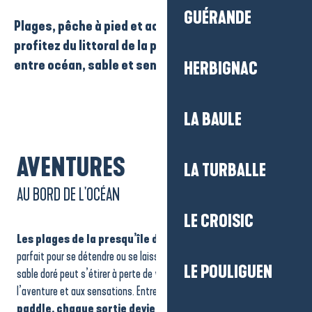
GUÉRANDE
Plages, pêche à pied et activités nautiques :
profitez du littoral de la presqu’île de Guérande
entre océan, sable et sensations.
HERBIGNAC
LA BAULE
AVENTURES
LA TURBALLE
AU BORD DE L'OCÉAN
LE CROISIC
Les plages de la presqu’île de Guérande
offrent un cadre
parfait pour se détendre ou se laisser emporter par les vagues. Le
LE POULIGUEN
sable doré peut s’étirer à perte de vue, tandis que l’océan invite à
l’aventure et aux sensations. Entre
baignade, surf, voile ou
paddle, chaque sortie devient une expérience unique,