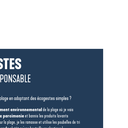
STES
SPONSABLE
la plage en adoptant des écogestes simples ?
ement environnemental
de la plage où je vais
c parcimonie
et bannis les produits lavants
ur la plage, je les ramasse et utilise les poubelles de tri