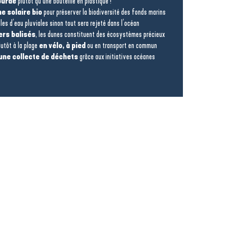
ourde
plutôt qu’une bouteille en plastique !
e solaire bio
pour préserver la biodiversité des fonds marins
lles d’eau pluviales sinon tout sera rejeté dans l’océan
ers balisés
, les dunes constituent des écosystèmes précieux
lutôt à la plage
en vélo, à pied
ou en transport en commun
une collecte de déchets
grâce aux initiatives océanes