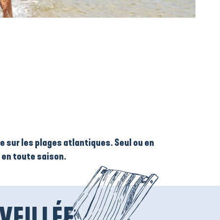
 sur les plages atlantiques. Seul ou en
 en toute saison.
VEILLÉE