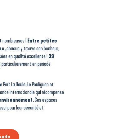
nt nombreuses !​
Entre petites
nc,
chacun y trouve son bonheur,
sées en qualité excellente !
39
 particulièrement en période
Le Port La Baule-Le Pouliguen et
sance internationale qui récompense
’environnement.
Ces espaces
ssi pour leur sécurité et
nade