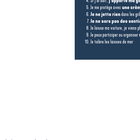
Si j’ai soif,
j’apporte ma g
Je me protège avec
une crèm
Je ne jette rien
dans les gri
Je ne sors pas des senti
Je laisse ma voiture, je viens p
Je peux participer ou organiser
Je tolère les laisses de mer