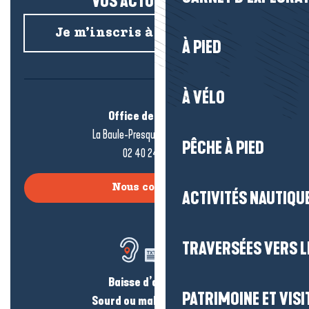
VOS ACTUS SALÉES !
Je m’inscris à la newsletter
À PIED
À VÉLO
Office de tourisme
La Baule-Presqu’île de Guérande
PÊCHE À PIED
02 40 24 34 44
Nous contacter
ACTIVITÉS NAUTIQUE
TRAVERSÉES VERS LE
Baisse d’audition ?
PATRIMOINE ET VISI
Sourd ou malentendant ?