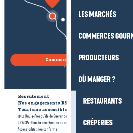
LES MARCHÉS
COMMERCES GOUR
PRODUCTEURS
Comment venir ?
OÙ MANGER ?
Recrutement
Qui sommes-nous ?
RESTAURANTS
Nos engagements RSE
Tourisme accessible
Brochures
-
-
© La Baule-Presqu’île de Guérande tourisme
Mentions légales
CRÊPERIES
-
-
-
CGV/CPV
Plan du site
Gestion du consentement
Accessibilité : non conforme