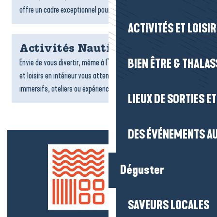
offre un cadre exceptionnel pour un séjour tourné vers la...
ACTIVITÉS ET LOISI
Activités Nautiques
BIEN ÊTRE & THALA
Envie de vous divertir, même à l’abri ? De nombreuses activités
et loisirs en intérieur vous attendent : jeux, sports, espaces
immersifs, ateliers ou expériences ludiques....
LIEUX DE SORTIES E
DES ÉVÉNEMENTS AU
Déguster
SAVEURS LOCALES