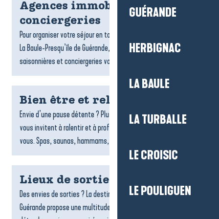
Agences immobilières et
GUÉRANDE
conciergeries
Pour organiser votre séjour en toute sérénité sur la destination
HERBIGNAC
La Baule-Presqu’île de Guérande, les agences de locations
saisonnières et conciergeries vous accompagnent dans...
LA BAULE
Bien être et relaxation
Envie d’une pause détente ? Plusieurs espaces de bien-être
LA TURBALLE
vous invitent à ralentir et à profiter d’un moment rien qu’à
vous. Spas, saunas, hammams, soins du corps,...
LE CROISIC
Lieux de sorties et spectacles
LE POULIGUEN
Des envies de sorties ? La destination La Baule-Presqu’île de
Guérande propose une multitude de lieux pour s’amuser, se