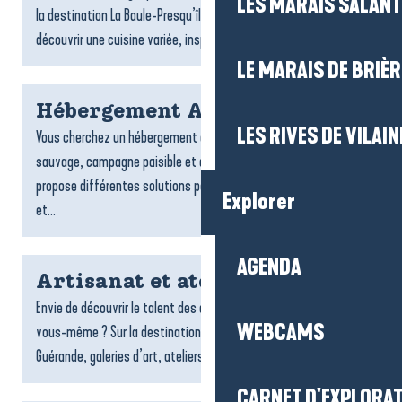
LES MARAIS SALAN
la destination La Baule-Presqu’île de Guérande vous invitent à
découvrir une cuisine variée, inspirée par...
LE MARAIS DE BRIÈR
Hébergement Assérac
LES RIVES DE VILAIN
Vous cherchez un hébergement à Assérac ? Entre littoral
sauvage, campagne paisible et douceur de vivre, Assérac
propose différentes solutions pour profiter d’un séjour calme
Explorer
et...
AGENDA
Artisanat et ateliers créatifs
Envie de découvrir le talent des artisans locaux ou de créer
WEBCAMS
vous-même ? Sur la destination La Baule-Presqu’île de
Guérande, galeries d’art, ateliers et espaces créatifs vous...
CARNET D'EXPLORA