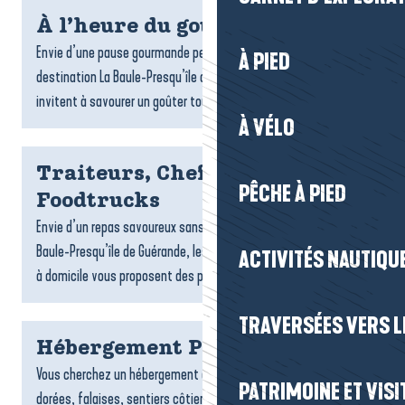
À l’heure du goûter
Envie d’une pause gourmande pendant votre séjour ? Sur la
À PIED
destination La Baule-Presqu’île de Guérande, de nombreux lieux
invitent à savourer un goûter tout en douceur : salons...
À VÉLO
Traiteurs, Chefs à domicile et
PÊCHE À PIED
Foodtrucks
Envie d’un repas savoureux sans cuisiner ? Sur la destination La
Baule-Presqu’île de Guérande, les traiteurs, foodtrucks et chefs
ACTIVITÉS NAUTIQUE
à domicile vous proposent des plats gourmands,...
TRAVERSÉES VERS LE
Hébergement Pénestin
Vous cherchez un hébergement à Pénestin ? Entre plages
PATRIMOINE ET VISI
dorées, falaises, sentiers côtiers et estuaire, la commune