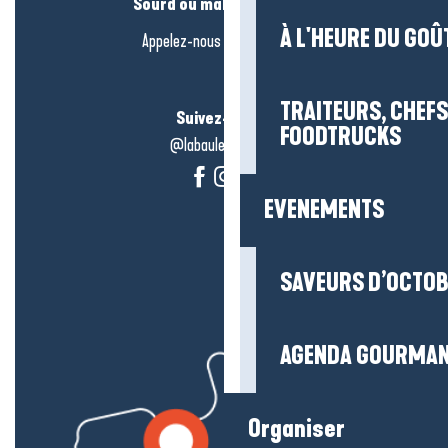
Sourd ou malentendant ?
À L'HEURE DU GOÛ
Appelez-nous en
cliquant-ici
TRAITEURS, CHEFS
Suivez-nous !
FOODTRUCKS
@labauleguérande
EVENEMENTS
SAVEURS D’OCTO
AGENDA GOURMA
Organiser