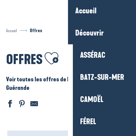
Aller
Accueil
au
contenu
principal
Accueil
Offres
Découvrir
Ajouter aux favoris
ASSÉRAC
OFFRES
BATZ-SUR-MER
Voir toutes les offres de La Baule – Presqu’ile de
Guérande
CAMOËL
FÉREL