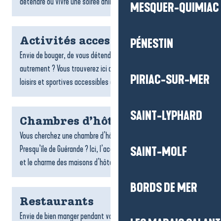
détendre ou vivre une soirée animée : bars...
MESQUER-QUIMIAC
Activités accessibles
PÉNESTIN
Envie de bouger, de vous détendre ou de découvrir le territoire
autrement ? Vous trouverez ici de nombreuses activités de
PIRIAC-SUR-MER
loisirs et sportives accessibles aux personnes à...
SAINT-LYPHARD
Chambres d’hôtes
Vous cherchez une chambre d’hôtes sur la destination La Baule-
Presqu’île de Guérande ? Ici, l’accueil chaleureux, la convivialité
SAINT-MOLF
et le charme des maisons d’hôtes font toute la...
BORDS DE MER
Restaurants
Envie de bien manger pendant votre séjour ? Les restaurants de