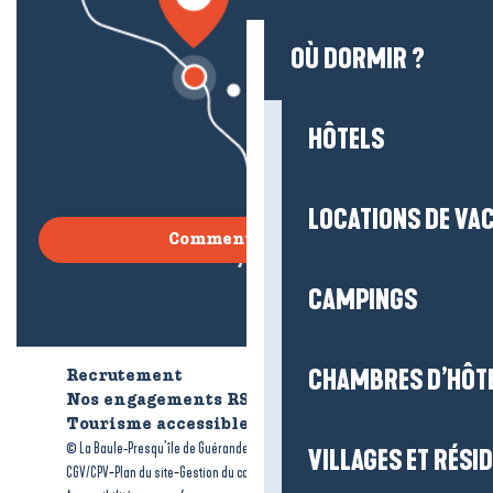
OÙ DORMIR ?
HÔTELS
LOCATIONS DE VA
Comment venir ?
CAMPINGS
CHAMBRES D’HÔT
Recrutement
Qui sommes-nous ?
Nos engagements RSE
Tourisme accessible
Brochures
-
-
© La Baule-Presqu’île de Guérande tourisme
Mentions légales
VILLAGES ET RÉS
-
-
-
CGV/CPV
Plan du site
Gestion du consentement