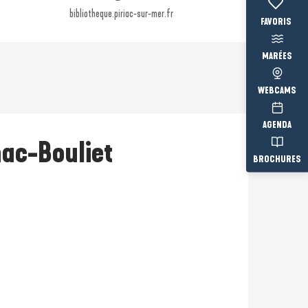
bibliotheque.piriac-sur-mer.fr
Voir les fav
MARÉES
WEBCAMS
AGENDA
nac-Bouliet
BROCHURES