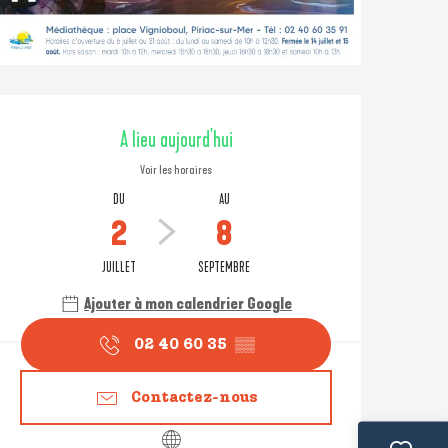
Ouverture et coordonné
A lieu aujourd'hui
Voir les horaires
DU
AU
2
8
JUILLET
SEPTEMBRE
Ajouter à mon calendrier Google
02 40 60 35
▒▒
Contactez-nous