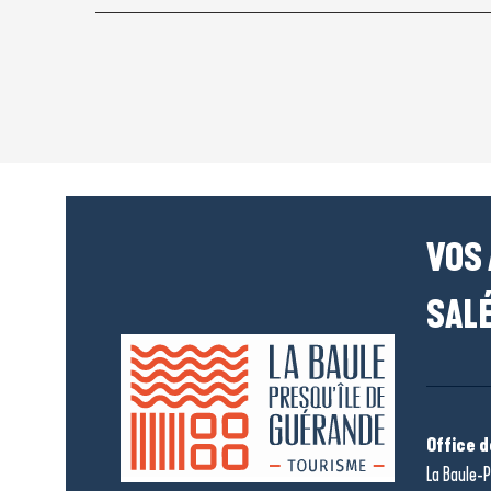
VOS
SALÉ
Office 
La Baule-P