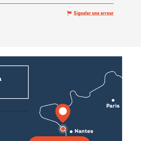
Signaler une erreur
a