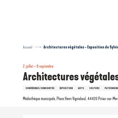
Aller
au
contenu
principal
Accueil
Architectures végétales - Exposition de Sylv
2 juillet > 8 septembre
Architectures végétales
CONFÉRENCE / RENCONTRE
EXPOSITION
ARTS
CULTURE
PATRIMOIN
Médiathèque municipale, Place Henri Vignioboul, 44420 Piriac-sur-Mer