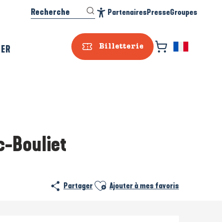
Recherche
Partenaires
Presse
Groupes
Accessibilité
SER
Billetterie
c-Bouliet
Ajouter aux favoris
Partager
Ajouter à mes favoris