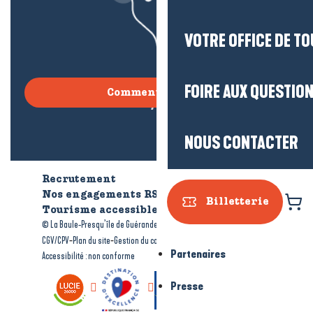
VOTRE OFFICE DE T
FOIRE AUX QUESTIO
Comment venir ?
NOUS CONTACTER
Recrutement
Qui sommes-nous ?
Nos engagements RSE
Billetterie
Tourisme accessible
Brochures
-
-
© La Baule-Presqu’île de Guérande tourisme
Mentions légales
-
-
-
CGV/CPV
Plan du site
Gestion du consentement
Partenaires
Accessibilité : non conforme
Presse