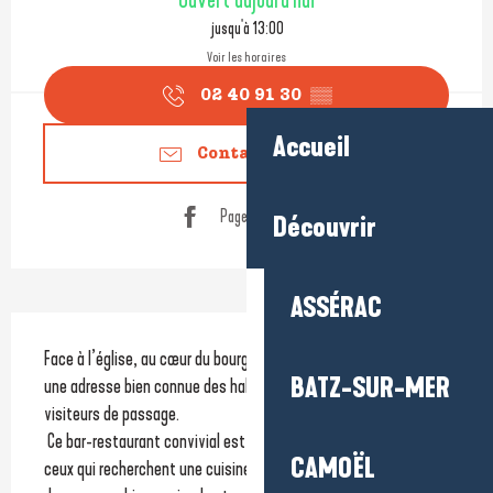
Ouvert aujourd'hui
jusqu'à 13:00
Voir les horaires
02 40 91 30
▒▒
Accueil
Contactez-nous
Page Facebook
Découvrir
ASSÉRAC
Description
Face à l’église, au cœur du bourg de Saint-Lyphard, Le 927 est 
BATZ-SUR-MER
une adresse bien connue des habitants, des artisans et des 
visiteurs de passage.
 Ce bar-restaurant convivial est le rendez-vous de celles et 
CAMOËL
ceux qui recherchent une cuisine, généreuse et faite maison 