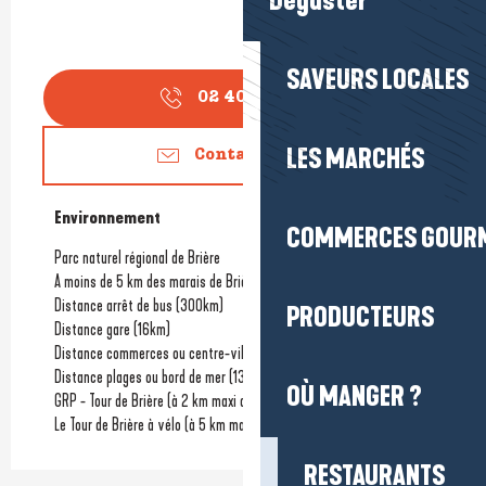
Déguster
SAVEURS LOCALES
02 40 91 30
▒▒
LES MARCHÉS
Contactez-nous
Environnement
Environnement
COMMERCES GOUR
Parc naturel régional de Brière
A moins de 5 km des marais de Brière
Distance arrêt de bus
(300km)
PRODUCTEURS
Distance gare
(16km)
Distance commerces ou centre-ville
Distance plages ou bord de mer
(13km)
OÙ MANGER ?
GRP - Tour de Brière (à 2 km maxi du circuit)
Le Tour de Brière à vélo (à 5 km maxi de l'itinéraire)
RESTAURANTS