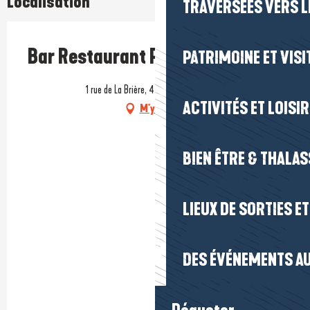
Localisation
TRAVERSÉES VERS LE
Bar Restaurant PMU Le 927
PATRIMOINE ET VISI
1 rue de La Brière, 44410 Saint-Lyphard
ACTIVITÉS ET LOISI
M'y rendre
BIEN ÊTRE & THALA
LIEUX DE SORTIES E
DES ÉVÉNEMENTS AU