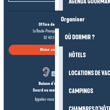
AGENDA GOURMA
Organiser
Office de tourisme
La Baule-Presqu’île de Guérande
OÙ DORMIR ?
02 40 24 34 44
Nous contacter
HÔTELS
LOCATIONS DE VA
Baisse d’audition ?
Sourd ou malentendant ?
CAMPINGS
Appelez-nous en
cliquant-ici
CHAMBRES D’HÔT