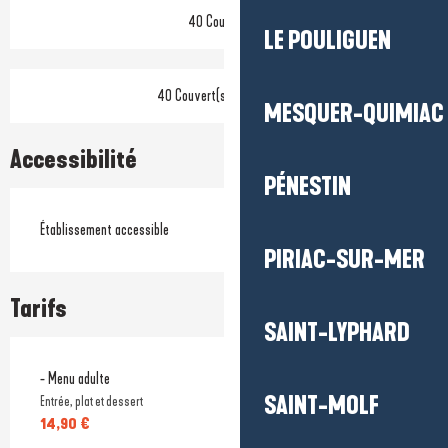
40 Couvert(s)
LE POULIGUEN
40 Couvert(s) en terrasse
MESQUER-QUIMIAC
Accessibilité
PÉNESTIN
Établissement accessible
PIRIAC-SUR-MER
Tarifs
SAINT-LYPHARD
Tarifs 2026
- Menu adulte
SAINT-MOLF
Entrée, plat et dessert
14,90 €