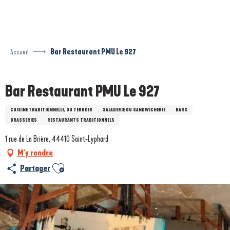
Aller
au
contenu
principal
Accueil
Bar Restaurant PMU Le 927
Bar Restaurant PMU Le 927
CUISINE TRADITIONNELLE, DU TERROIR
SALADERIE OU SANDWICHERIE
BARS
BRASSERIES
RESTAURANTS TRADITIONNELS
1 rue de La Brière, 44410 Saint-Lyphard
M'y rendre
Ajouter aux favoris
Partager