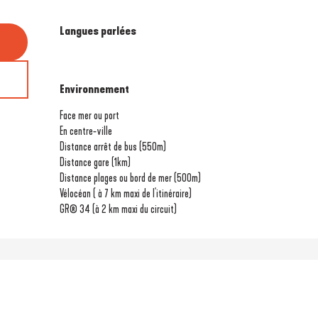
Langues parlées
Langues parlées
Environnement
Environnement
Face mer ou port
En centre-ville
Distance arrêt de bus
(550m)
Distance gare
(1km)
Distance plages ou bord de mer
(500m)
Vélocéan ( à 7 km maxi de l'itinéraire)
GR® 34 (à 2 km maxi du circuit)