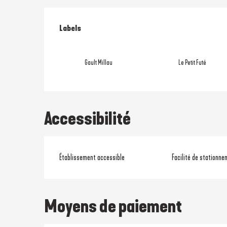
Offres de prestati
Labels
Labels
Gault Millau
Le Petit Futé
Accessibilité
Établissement accessible
Facilité de stationne
Moyens de paiement