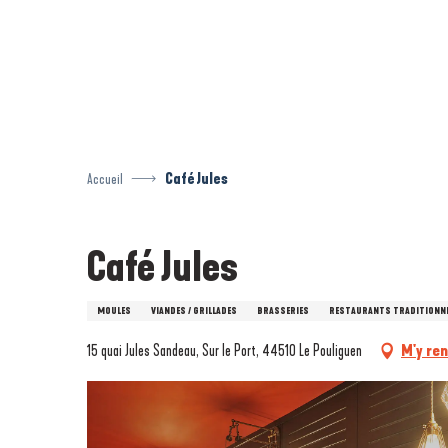
Aller
au
contenu
principal
Accueil
Café Jules
Café Jules
MOULES
VIANDES / GRILLADES
BRASSERIES
RESTAURANTS TRADITIONN
15 quai Jules Sandeau, Sur le Port, 44510 Le Pouliguen
M'y re