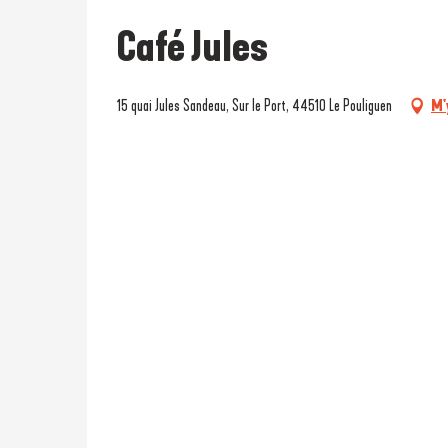
Café Jules
15 quai Jules Sandeau, Sur le Port, 44510 Le Pouliguen
M'