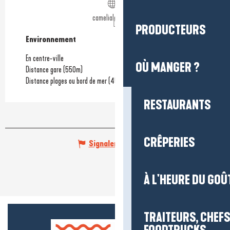
camelialabaule.fr
PRODUCTEURS
Environnement
Environnement
En centre-ville
OÙ MANGER ?
Distance gare
(550m)
Distance plages ou bord de mer
(450m)
RESTAURANTS
CRÊPERIES
Signaler une erreur
À L'HEURE DU GOÛ
TRAITEURS, CHEFS