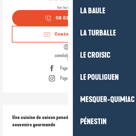
Voir les horaires
LA BAULE
02 51 16 26
▒▒
LA TURBALLE
Contactez-nous
LE CROISIC
camelialabaule.fr
Page Facebook
LE POULIGUEN
Page Instagram
MESQUER-QUIMIAC
Description
Une cuisine de saison pensée pour éveiller vos 
PÉNESTIN
souvenirs gourmands