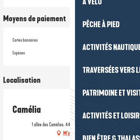
À VÉLO
Moyens de paiement
PÊCHE À PIED
Cartes bancaires
ACTIVITÉS NAUTIQUE
Espèces
TRAVERSÉES VERS LE
Localisation
PATRIMOINE ET VISI
Prestataire engagé dans une démarche environnementale
Camélia
ACTIVITÉS ET LOISI
1 allée des Camélias, 44500 La Baule-Escoublac
M'y rendre
BIEN ÊTRE & THALA