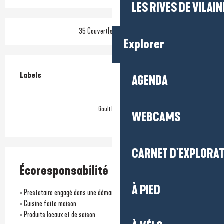
LES RIVES DE VILAIN
35 Couvert(s) en terrasse
Explorer
Offres de prestations
Labels
Labels
AGENDA
Gault Millau
WEBCAMS
CARNET D'EXPLORA
Écoresponsabilité
À PIED
• Prestataire engagé dans une démarche environnementale
• Cuisine faite maison
• Produits locaux et de saison