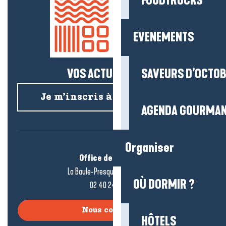
FOODTRUCKS
EVENEMENTS
VOS ACTUS SALÉES !
SAVEURS D’OCTO
Je m’inscris à la newsletter
AGENDA GOURMA
Organiser
Office de tourisme
La Baule-Presqu’île de Guérande
OÙ DORMIR ?
02 40 24 34 44
Nous contacter
HÔTELS