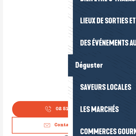
LIEUX DE SORTIES E
DES ÉVÉNEMENTS AU
Déguster
SAVEURS LOCALES
LES MARCHÉS
02 51 16 26
▒▒
Contactez-nous
COMMERCES GOUR