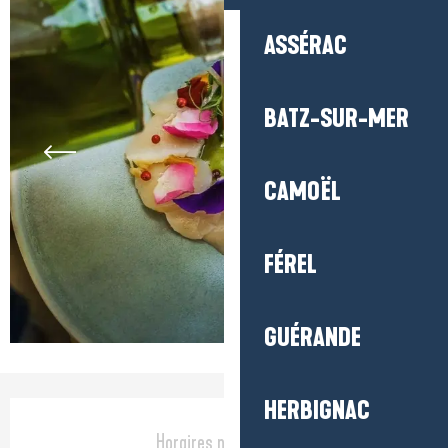
ASSÉRAC
BATZ-SUR-MER
CAMOËL
FÉREL
GUÉRANDE
HERBIGNAC
Ouverture et coordonnées
Horaires non définis