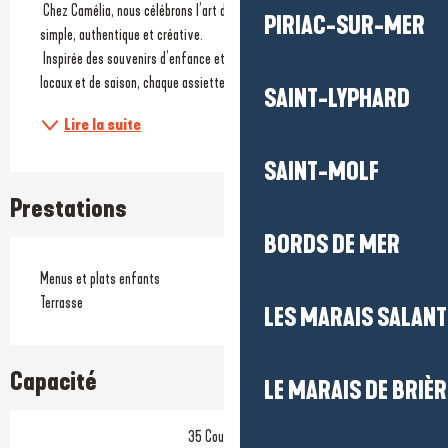
 Chez Camélia, nous célébrons l’art du bien manger à travers une cuisine 
PIRIAC-SUR-MER
simple, authentique et créative.
 Inspirée des souvenirs d’enfance et sublimée par des produits frais, 
locaux et de saison, chaque assiette raconte une histoire...
SAINT-LYPHARD
Lire la suite
SAINT-MOLF
Prestations
BORDS DE MER
Menus et plats enfants
Terrasse
LES MARAIS SALAN
Capacité
LE MARAIS DE BRIÈR
35 Couvert(s)