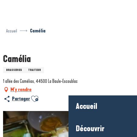
Aller
au
contenu
principal
Accueil
Camélia
Prestataire engagé dans une démarche environnementale
Camélia
BRASSERIES
TRAITEUR
1 allée des Camélias, 44500 La Baule-Escoublac
M'y rendre
Ajouter aux favoris
Partager
Accueil
Découvrir