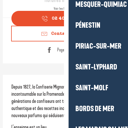
Horaires non définis
MESQUER-QUIMIAC
Voir les horaires
02 40 42 35
▒▒
PÉNESTIN
Contactez-nous
PIRIAC-SUR-MER
Page Facebook
SAINT-LYPHARD
Description
Depuis 1827, la Confiserie Mignon est une adresse 
SAINT-MOLF
incontournable sur la Promenade du Port du Pouliguen. Six 
générations de confiseurs ont transmis un savoir-faire 
BORDS DE MER
authentique et des recettes inchangées, tout en créant de 
nouveaux parfums qui séduisent toutes les générations.
L’enseigne est un lieu...