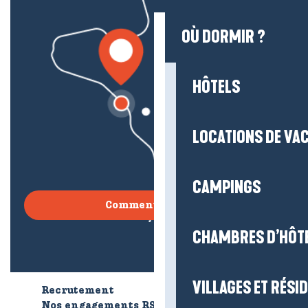
OÙ DORMIR ?
HÔTELS
LOCATIONS DE VA
CAMPINGS
Comment venir ?
CHAMBRES D’HÔT
VILLAGES ET RÉS
Recrutement
Qui sommes-nous ?
Nos engagements RSE