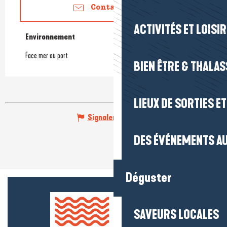
Contactez-nous
ACTIVITÉS ET LOISI
Environnement
Environnement
Face mer ou port
BIEN ÊTRE & THALA
LIEUX DE SORTIES E
Signaler une erreur
DES ÉVÉNEMENTS AU
Déguster
SAVEURS LOCALES