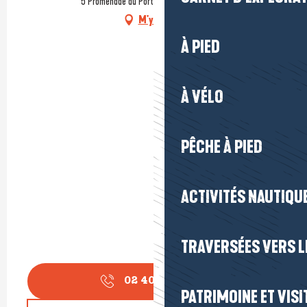
5 Promenade du Port, 44510 Le Pouliguen
M'y rendre
À PIED
À VÉLO
PÊCHE À PIED
ACTIVITÉS NAUTIQUE
TRAVERSÉES VERS LE
02 40 42 35
▒▒
PATRIMOINE ET VISI