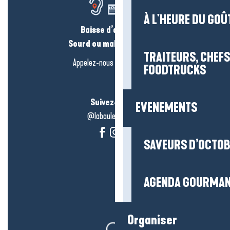
À L'HEURE DU GOÛ
Baisse d’audition ?
Sourd ou malentendant ?
TRAITEURS, CHEFS
Appelez-nous en
cliquant-ici
FOODTRUCKS
Suivez-nous !
EVENEMENTS
@labauleguérande
SAVEURS D’OCTO
AGENDA GOURMA
Organiser