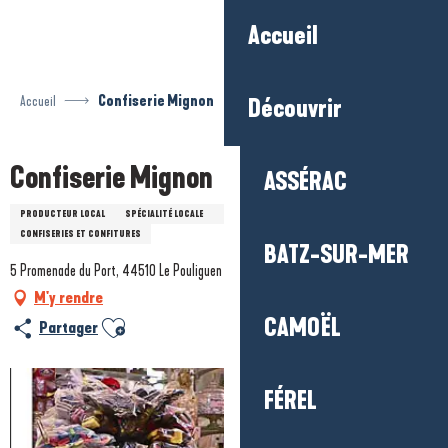
Aller
Accueil
au
contenu
principal
Accueil
Confiserie Mignon
Découvrir
Confiserie Mignon
ASSÉRAC
PRODUCTEUR LOCAL
SPÉCIALITÉ LOCALE
CARAMELS, CONFISERIES ET NINICHES
CONFISERIES ET CONFITURES
BATZ-SUR-MER
5 Promenade du Port, 44510 Le Pouliguen
M'y rendre
CAMOËL
Ajouter aux favoris
Partager
FÉREL