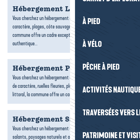
Hébergement Le Croisic
Vous cherchez un hébergement au Croisic ? Entre port de
À PIED
caractère, plages, côte sauvage et ruelles typiques, la
commune offre un cadre exceptionnel pour un séjour
À VÉLO
authentique...
PÊCHE À PIED
Hébergement Piriac-sur-Mer
Vous cherchez un hébergement à Piriac-sur-Mer ? Entre village
de caractère, ruelles fleuries, plages, criques et charme du
ACTIVITÉS NAUTIQUE
littoral, la commune offre un cadre idéal pour un...
TRAVERSÉES VERS LE
Hébergement Saint-Molf
Vous cherchez un hébergement à Saint-Molf ? Entre marais
PATRIMOINE ET VISI
salants, paysages naturels et ambiance paisible, la commune