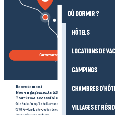
OÙ DORMIR ?
HÔTELS
LOCATIONS DE VA
Comment venir ?
CAMPINGS
CHAMBRES D’HÔT
Recrutement
Qui sommes-nous ?
Nos engagements RSE
Tourisme accessible
Brochures
-
-
© La Baule-Presqu’île de Guérande tourisme
Mentions légales
VILLAGES ET RÉS
-
-
-
CGV/CPV
Plan du site
Gestion du consentement