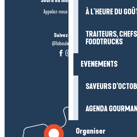
Sourd ou malentendant ?
À L'HEURE DU GOÛ
Appelez-nous en
cliquant-ici
TRAITEURS, CHEFS
Suivez-nous !
FOODTRUCKS
@labauleguérande
EVENEMENTS
SAVEURS D’OCTO
AGENDA GOURMA
Organiser