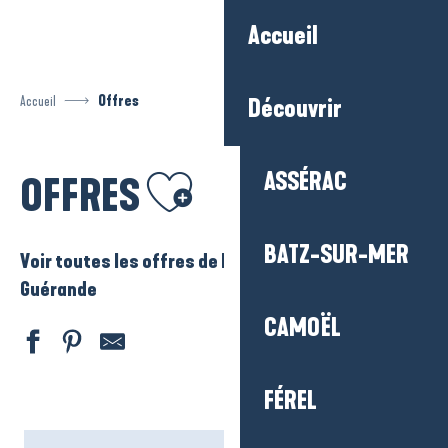
Aller
Accueil
au
contenu
principal
Accueil
Offres
Découvrir
Ajouter aux favoris
ASSÉRAC
OFFRES
BATZ-SUR-MER
Voir toutes les offres de La Baule – Presqu’ile de
Guérande
CAMOËL
FÉREL