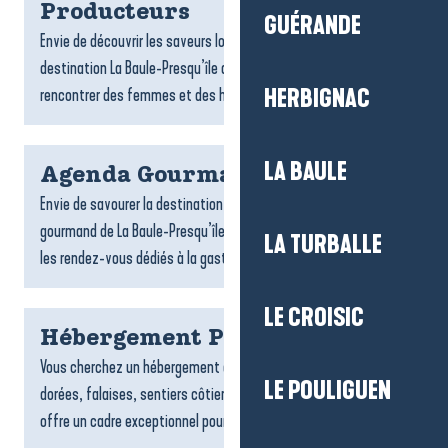
Producteurs
GUÉRANDE
Envie de découvrir les saveurs locales ? Les producteurs de la
destination La Baule-Presqu’île de Guérande vous invitent à
rencontrer des femmes et des hommes passionnés,...
HERBIGNAC
LA BAULE
Agenda Gourmand
Envie de savourer la destination autrement ? L’agenda
gourmand de La Baule-Presqu’île de Guérande rassemble tous
LA TURBALLE
les rendez-vous dédiés à la gastronomie et aux plaisirs de la...
LE CROISIC
Hébergement Pénestin
Vous cherchez un hébergement à Pénestin ? Entre plages
LE POULIGUEN
dorées, falaises, sentiers côtiers et estuaire, la commune
offre un cadre exceptionnel pour un séjour tourné vers la...