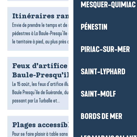
MESQUER-QUIMIAC
Itinéraires rando
Envie de prendre le temps et de respirer ? Les randonnées
PÉNESTIN
pédestres à La Baule-Presqu’île de Guérande invitent à explorer
le territoire à pied, au plus près des paysages. Entre...
PIRIAC-SUR-MER
Feux d’artifice du 15 août à La
SAINT-LYPHARD
Baule-Presqu’île de Guérande
Le 15 août, les feux d’artifice illuminent les soirées d’été à La
Baule Presqu’île de Guérande, du Croisic jusqu’à Pénestin en
SAINT-MOLF
passant par La Turballe et...
BORDS DE MER
Plages accessibles
Pour se faire plaisir à table sans contrainte, La Baule-Presqu’île