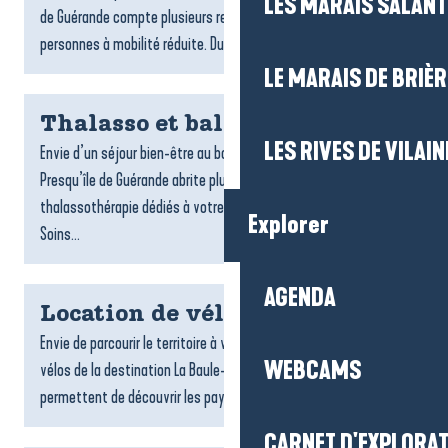
LES MARAIS SALAN
de Guérande compte plusieurs restaurants accessibles aux
personnes à mobilité réduite. Du bord de mer aux...
LE MARAIS DE BRIÈR
Thalasso et balnéo
LES RIVES DE VILAIN
Envie d’un séjour bien-être au bord de l’océan ? La Baule-
Presqu’île de Guérande abrite plusieurs centres de
thalassothérapie dédiés à votre détente et à votre vitalité.
Explorer
Soins...
AGENDA
Location de vélos
Envie de parcourir le territoire à votre rythme ? Les loueurs de
WEBCAMS
vélos de la destination La Baule-Presqu’île de Guérande vous
permettent de découvrir les paysages, les villages...
CARNET D'EXPLORA