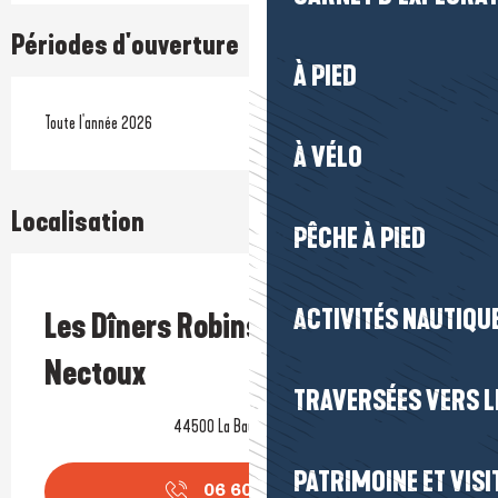
Périodes d'ouverture
À PIED
Toute l'année 2026
À VÉLO
Localisation
PÊCHE À PIED
Prestataire engagé dans une démarche environnementale
ACTIVITÉS NAUTIQUE
Les Dîners Robinson - Nathalie
Nectoux
TRAVERSÉES VERS LE
44500 La Baule-Escoublac
PATRIMOINE ET VISI
06 60 19 28
▒▒