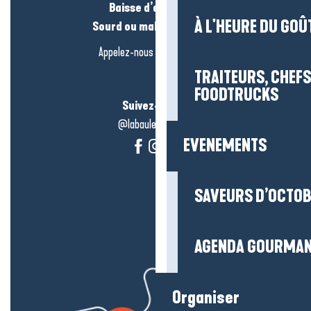
Baisse d’audition ?
À L'HEURE DU GOÛ
Sourd ou malentendant ?
Appelez-nous en
cliquant-ici
TRAITEURS, CHEFS
FOODTRUCKS
Suivez-nous !
@labauleguérande
EVENEMENTS
SAVEURS D’OCTO
AGENDA GOURMA
Organiser