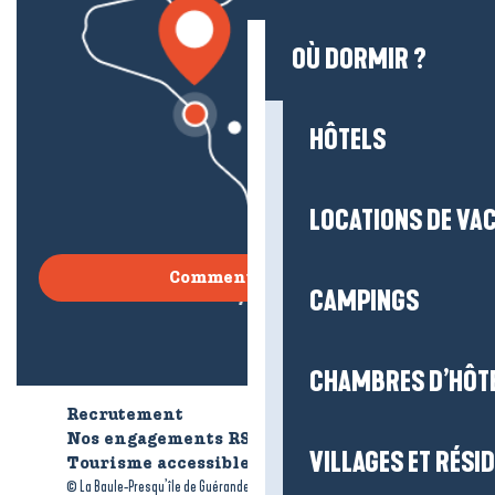
OÙ DORMIR ?
HÔTELS
LOCATIONS DE VA
Comment venir ?
CAMPINGS
CHAMBRES D’HÔT
Recrutement
Qui sommes-nous ?
Nos engagements RSE
VILLAGES ET RÉS
Tourisme accessible
Brochures
-
-
© La Baule-Presqu’île de Guérande tourisme
Mentions légales