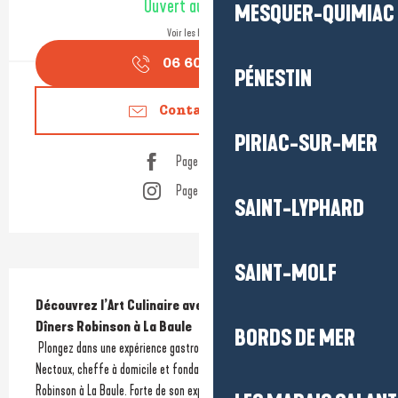
Ouvert aujourd'hui
MESQUER-QUIMIAC
Voir les horaires
06 60 19 28
▒▒
PÉNESTIN
Contactez-nous
PIRIAC-SUR-MER
Page Facebook
Page Instagram
SAINT-LYPHARD
SAINT-MOLF
Description
Découvrez l’Art Culinaire avec Nathalie Nectoux et Les 
Dîners Robinson à La Baule
BORDS DE MER
 Plongez dans une expérience gastronomique unique avec Nathalie 
Nectoux, cheffe à domicile et fondatrice de l’entreprise Les Dîners 
Robinson à La Baule. Forte de son expertise culinaire et de sa passion 