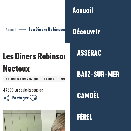
Aller
Accueil
au
contenu
principal
Accueil
Les Dîners Robinson - Nathalie Nectoux
Découvrir
Prestataire engagé dans une démarche environnementale
ASSÉRAC
Les Dîners Robinson - Nathalie
Nectoux
BATZ-SUR-MER
CUISINE GASTRONOMIQUE
BRUNCH
RESTAURANTS GASTRONOMIQUES
TRAITEUR
44500 La Baule-Escoublac
CAMOËL
Ajouter aux favoris
Partager
FÉREL