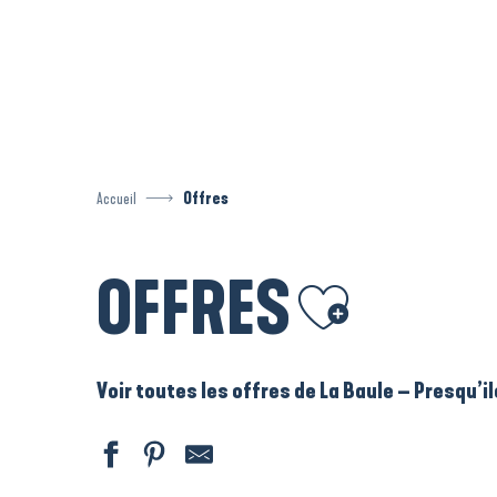
Aller
au
contenu
principal
Accueil
Offres
OFFRES
Ajouter aux favoris
Voir toutes les offres de La Baule – Presqu’i