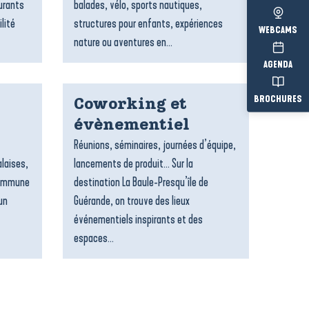
urants
balades, vélo, sports nautiques,
lité
structures pour enfants, expériences
WEBCAMS
nature ou aventures en...
AGENDA
BROCHURES
Coworking et
évènementiel
Réunions, séminaires, journées d’équipe,
alaises,
lancements de produit… Sur la
 commune
destination La Baule-Presqu’île de
un
Guérande, on trouve des lieux
événementiels inspirants et des
espaces...