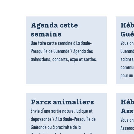
Agenda cette
Héb
semaine
Gué
Que faire cette semaine à La Baule-
Vous ch
Presqu’île de Guérande ? Agenda des
Guérand
animations, concerts, expo et sorties.
salants
commune
pour un 
Parcs animaliers
Héb
Envie d’une sortie nature, ludique et
Ass
dépaysante ? À La Baule-Presqu’île de
Vous ch
Guérande ou à proximité de la
Assérac