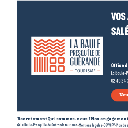
VOS
SALÉ
Office 
La Baule-P
02 40 24 
Nou
Recrutement
Qui sommes-nous ?
Nos engagement
-
-
-
© La Baule-Presqu’île de Guérande tourisme
Mentions légales
CGV/CPV
Plan du s