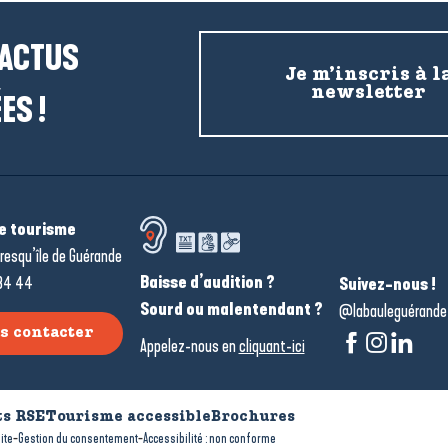
 ACTUS
Je m’inscris à l
newsletter
ES !
de tourisme
resqu’île de Guérande
Baisse d’audition ?
34 44
Suivez-nous !
Sourd ou malentendant ?
@labauleguérande
s contacter
Appelez-nous en
cliquant-ici
s RSE
Tourisme accessible
Brochures
-
-
ite
Gestion du consentement
Accessibilité : non conforme