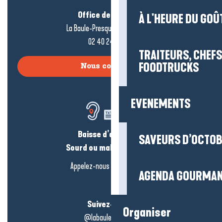
Office de tourisme
À L'HEURE DU GOÛ
La Baule-Presqu’île de Guérande
02 40 24 34 44
TRAITEURS, CHEFS
FOODTRUCKS
Nous contacter
EVENEMENTS
Baisse d’audition ?
SAVEURS D’OCTO
Sourd ou malentendant ?
Appelez-nous en
cliquant-ici
AGENDA GOURMA
Suivez-nous !
Organiser
@labauleguérande