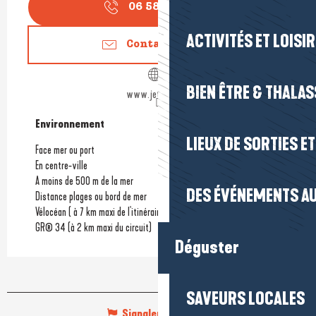
06 58 38 02
▒▒
ACTIVITÉS ET LOISI
Contactez-nous
BIEN ÊTRE & THALA
www.jet-gliss.fr
Environnement
Environnement
LIEUX DE SORTIES E
Face mer ou port
En centre-ville
A moins de 500 m de la mer
DES ÉVÉNEMENTS AU
Distance plages ou bord de mer
Vélocéan ( à 7 km maxi de l'itinéraire)
GR® 34 (à 2 km maxi du circuit)
Déguster
SAVEURS LOCALES
Signaler une erreur