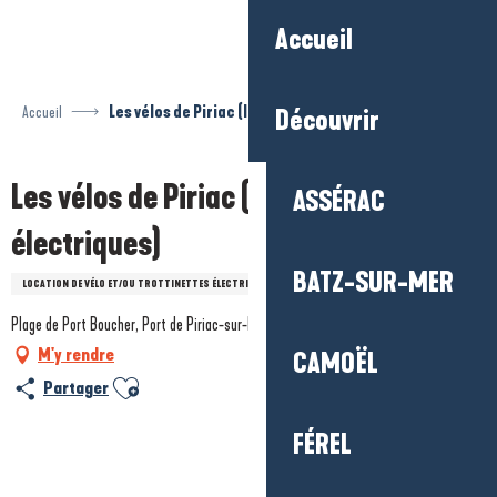
Aller
Accueil
au
contenu
principal
Accueil
Les vélos de Piriac (location de vélos électriques)
Découvrir
Les vélos de Piriac (location de vélos
ASSÉRAC
électriques)
BATZ-SUR-MER
LOCATION DE VÉLO ET/OU TROTTINETTES ÉLECTRIQUES
Plage de Port Boucher, Port de Piriac-sur-Mer, 44420 Piriac-sur-Mer
M'y rendre
CAMOËL
Ajouter aux favoris
Partager
FÉREL