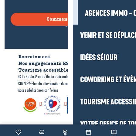
AGENCES IMMO - 
Comment venir ?
VENIR ET SE DÉPLAC
IDÉES SÉJOUR
Recrutement
Qui sommes-nous ?
Nos engagements RSE
Tourisme accessible
Brochures
-
-
© La Baule-Presqu’île de Guérande tourisme
Mentions légales
COWORKING ET ÉVÈ
-
-
-
CGV/CPV
Plan du site
Gestion du consentement
Accessibilité : non conforme
TOURISME ACCESSI
VOTRE OFFICE DE T