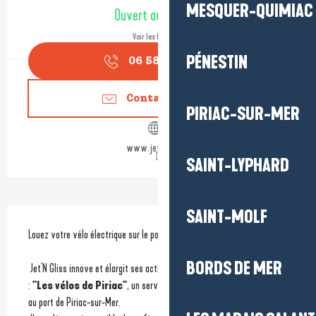
Ouverture et coordonnées
MESQUER-QUIMIAC
Ouvert aujourd'hui
Voir les horaires
PÉNESTIN
06 58 38 02
▒▒
Contactez-nous
PIRIAC-SUR-MER
www.jet-gliss.fr
SAINT-LYPHARD
SAINT-MOLF
Description
Louez votre vélo électrique sur le port de Piriac-sur-Mer !
BORDS DE MER
 Jet'N Gliss innove et élargit ses activités avec une nouvelle expérience 
:
 "Les vélos de Piriac"
, un service de location de vélos électriques 
au port de Piriac-sur-Mer.