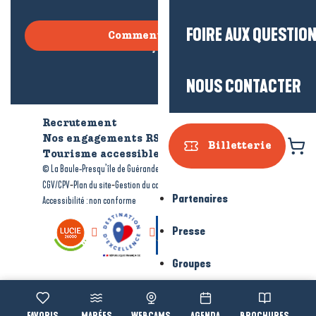
FOIRE AUX QUESTIO
Comment venir ?
NOUS CONTACTER
Recrutement
Qui sommes-nous ?
Nos engagements RSE
Billetterie
Tourisme accessible
Brochures
-
-
© La Baule-Presqu’île de Guérande tourisme
Mentions légales
-
-
-
CGV/CPV
Plan du site
Gestion du consentement
Partenaires
Accessibilité : non conforme
Presse
Groupes