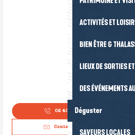
PATRIMOINE ET VISI
ACTIVITÉS ET LOISI
BIEN ÊTRE & THALA
LIEUX DE SORTIES E
DES ÉVÉNEMENTS AU
Déguster
02 40 23 88
▒▒
Contactez-nous
SAVEURS LOCALES