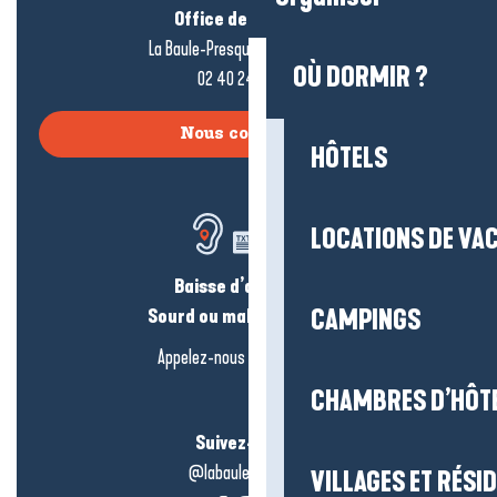
Office de tourisme
La Baule-Presqu’île de Guérande
OÙ DORMIR ?
02 40 24 34 44
Nous contacter
HÔTELS
LOCATIONS DE VA
Baisse d’audition ?
Sourd ou malentendant ?
CAMPINGS
Appelez-nous en
cliquant-ici
CHAMBRES D’HÔT
Suivez-nous !
@labauleguérande
VILLAGES ET RÉS