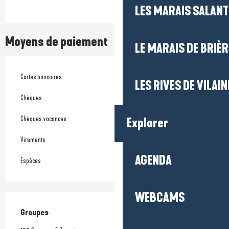
LES MARAIS SALAN
Moyens de paiement
LE MARAIS DE BRIÈR
Cartes bancaires
LES RIVES DE VILAIN
Chèques
Chèques vacances
Explorer
Virements
AGENDA
Espèces
WEBCAMS
Groupes
Groupes