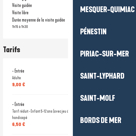
Visite guidée
MESQUER-QUIMIAC
Visite libre
Durée moyenne de la visite guidée
1h15 à 1h30
PÉNESTIN
Tarifs
PIRIAC-SUR-MER
- Entrée
SAINT-LYPHARD
Adulte
9,00 €
SAINT-MOLF
- Entrée
Tarif réduit - Enfant 5-12 ans (avec jeu de piste offert), ancien combattant et
handicapé
BORDS DE MER
6,50 €