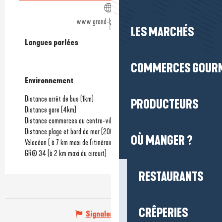
www.grand-blockhaus.com
LES MARCHÉS
Langues parlées
Langues parlées
COMMERCES GOUR
Environnement
Environnement
Distance arrêt de bus
(1km)
PRODUCTEURS
Distance gare
(4km)
Distance commerces ou centre-ville
(1km)
Distance plage et bord de mer
(200m)
OÙ MANGER ?
Vélocéan ( à 7 km maxi de l'itinéraire)
GR® 34 (à 2 km maxi du circuit)
RESTAURANTS
CRÊPERIES
Signaler une erreur