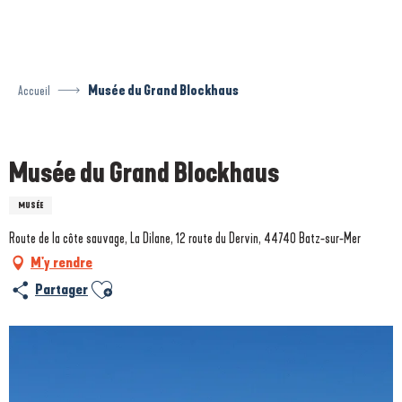
Aller
au
contenu
principal
Accueil
Musée du Grand Blockhaus
Prestataire engagé dans une démarche environnementale
Musée du Grand Blockhaus
MUSÉE
Route de la côte sauvage, La Dilane, 12 route du Dervin, 44740 Batz-sur-Mer
M'y rendre
Ajouter aux favoris
Partager