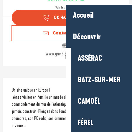
Voir les horaires
Accueil
02 40 23 88
▒▒
Contactez-nous
Découvrir
www.grand-blockhaus.com
ASSÉRAC
BATZ-SUR-MER
Description
Un site unique en Europe !
 Venez visiter en famille un musée dans un authentique poste de 
CAMOËL
commandement du mur de l'Atlantique, un des plus grands blockhaus 
jamais construit. Plongez dans l'ambiance d'un bunker avec ses 
chambres, son PC radio, son armurerie, sa salle des machines... sur cinq 
FÉREL
niveaux...