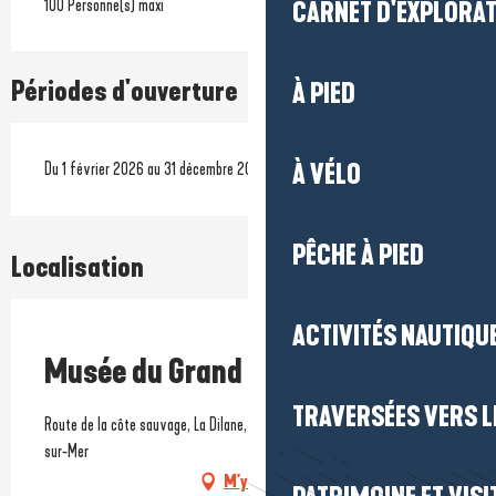
100 Personne(s) maxi
CARNET D'EXPLORA
Périodes d'ouverture
À PIED
Du 1 février 2026 au 31 décembre 2026
À VÉLO
PÊCHE À PIED
Localisation
ACTIVITÉS NAUTIQUE
Prestataire engagé dans une démarche environnementale
Musée du Grand Blockhaus
TRAVERSÉES VERS LE
Route de la côte sauvage, La Dilane, 12 route du Dervin, 44740 Batz-
sur-Mer
M'y rendre