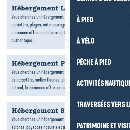
Hébergement Le Croisic
Vous cherchez un hébergement au Croisic ? Entre port de
À PIED
caractère, plages, côte sauvage et ruelles typiques, la
commune offre un cadre exceptionnel pour un séjour
À VÉLO
authentique...
PÊCHE À PIED
Hébergement Piriac-sur-Mer
Vous cherchez un hébergement à Piriac-sur-Mer ? Entre village
de caractère, ruelles fleuries, plages, criques et charme du
ACTIVITÉS NAUTIQUE
littoral, la commune offre un cadre idéal pour un...
TRAVERSÉES VERS LE
Hébergement Saint-Molf
Vous cherchez un hébergement à Saint-Molf ? Entre marais
PATRIMOINE ET VISI
salants, paysages naturels et ambiance paisible, la commune