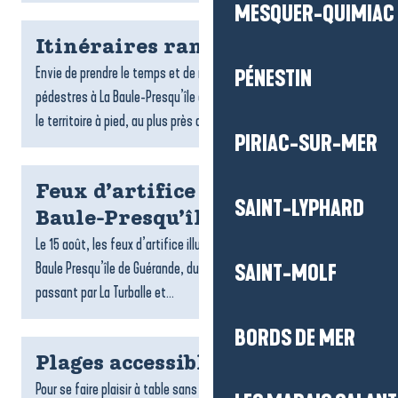
MESQUER-QUIMIAC
Itinéraires rando
Envie de prendre le temps et de respirer ? Les randonnées
PÉNESTIN
pédestres à La Baule-Presqu’île de Guérande invitent à explorer
le territoire à pied, au plus près des paysages. Entre...
PIRIAC-SUR-MER
Feux d’artifice du 15 août à La
SAINT-LYPHARD
Baule-Presqu’île de Guérande
Le 15 août, les feux d’artifice illuminent les soirées d’été à La
Baule Presqu’île de Guérande, du Croisic jusqu’à Pénestin en
SAINT-MOLF
passant par La Turballe et...
BORDS DE MER
Plages accessibles
Pour se faire plaisir à table sans contrainte, La Baule-Presqu’île