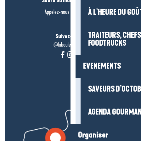
Sourd ou malentendant ?
À L'HEURE DU GOÛ
Appelez-nous en
cliquant-ici
TRAITEURS, CHEFS
Suivez-nous !
FOODTRUCKS
@labauleguérande
EVENEMENTS
SAVEURS D’OCTO
AGENDA GOURMA
Organiser