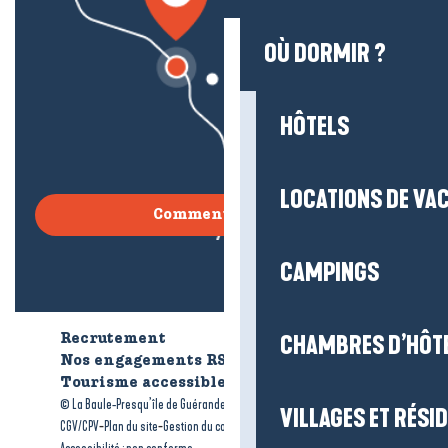
OÙ DORMIR ?
HÔTELS
LOCATIONS DE VA
Comment venir ?
CAMPINGS
CHAMBRES D’HÔT
Recrutement
Qui sommes-nous ?
Nos engagements RSE
Tourisme accessible
Brochures
-
-
© La Baule-Presqu’île de Guérande tourisme
Mentions légales
VILLAGES ET RÉS
-
-
-
CGV/CPV
Plan du site
Gestion du consentement