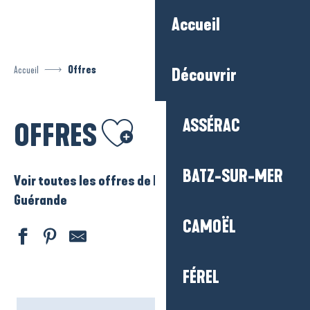
Aller
Accueil
au
contenu
principal
Accueil
Offres
Découvrir
Ajouter aux favoris
ASSÉRAC
OFFRES
BATZ-SUR-MER
Voir toutes les offres de La Baule – Presqu’ile de
Guérande
CAMOËL
FÉREL