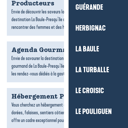
Producteurs
GUÉRANDE
Envie de découvrir les saveurs locales ? Les producteurs de la
destination La Baule-Presqu’île de Guérande vous invitent à
rencontrer des femmes et des hommes passionnés,...
HERBIGNAC
LA BAULE
Agenda Gourmand
Envie de savourer la destination autrement ? L’agenda
gourmand de La Baule-Presqu’île de Guérande rassemble tous
LA TURBALLE
les rendez-vous dédiés à la gastronomie et aux plaisirs de la...
LE CROISIC
Hébergement Pénestin
Vous cherchez un hébergement à Pénestin ? Entre plages
LE POULIGUEN
dorées, falaises, sentiers côtiers et estuaire, la commune
offre un cadre exceptionnel pour un séjour tourné vers la...