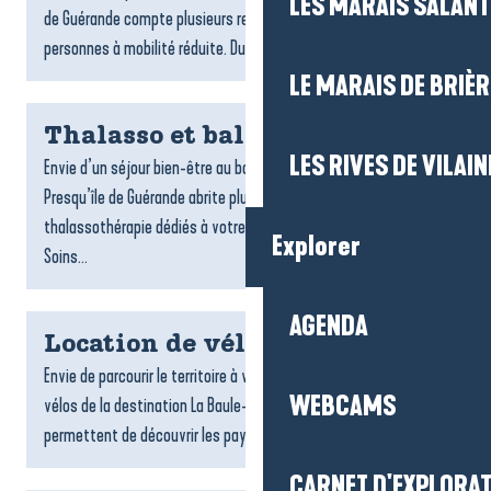
LES MARAIS SALAN
de Guérande compte plusieurs restaurants accessibles aux
personnes à mobilité réduite. Du bord de mer aux...
LE MARAIS DE BRIÈR
Thalasso et balnéo
LES RIVES DE VILAIN
Envie d’un séjour bien-être au bord de l’océan ? La Baule-
Presqu’île de Guérande abrite plusieurs centres de
thalassothérapie dédiés à votre détente et à votre vitalité.
Explorer
Soins...
AGENDA
Location de vélos
Envie de parcourir le territoire à votre rythme ? Les loueurs de
WEBCAMS
vélos de la destination La Baule-Presqu’île de Guérande vous
permettent de découvrir les paysages, les villages...
CARNET D'EXPLORA