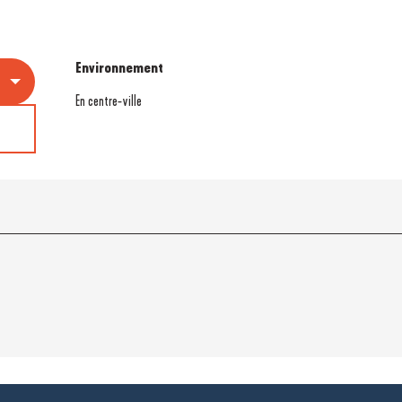
Environnement
Environnement
En centre-ville