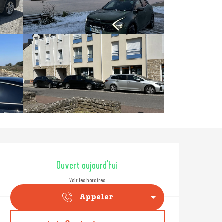
Ouverture et coordonné
Ouvert aujourd'hui
Voir les horaires
Appeler