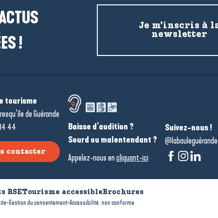
 ACTUS
Je m’inscris à l
newsletter
ES !
de tourisme
resqu’île de Guérande
Baisse d’audition ?
34 44
Suivez-nous !
Sourd ou malentendant ?
@labauleguérande
s contacter
Appelez-nous en
cliquant-ici
s RSE
Tourisme accessible
Brochures
-
-
ite
Gestion du consentement
Accessibilité : non conforme