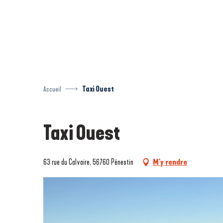
Aller
au
contenu
principal
Accueil
Taxi Ouest
Taxi Ouest
63 rue du Calvaire, 56760 Pénestin
M'y rendre