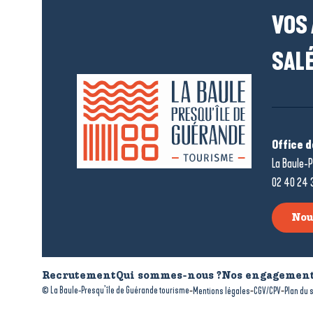
VOS
SALÉ
Office 
La Baule-P
02 40 24 
Nou
Recrutement
Qui sommes-nous ?
Nos engagement
-
-
-
© La Baule-Presqu’île de Guérande tourisme
Mentions légales
CGV/CPV
Plan du s