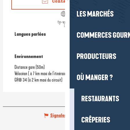
Contactez-nous
LES MARCHÉS
ty-velo.fr
COMMERCES GOUR
Langues parlées
Langues parlées
PRODUCTEURS
Environnement
Environnement
Distance gare
(50m)
Vélocéan ( à 7 km maxi de l'itinéraire)
OÙ MANGER ?
GR® 34 (à 2 km maxi du circuit)
RESTAURANTS
Signaler une erreur
CRÊPERIES