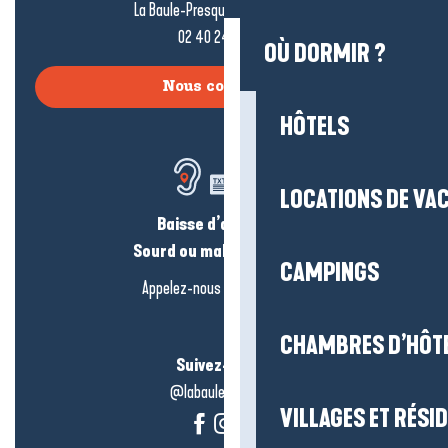
La Baule-Presqu’île de Guérande
02 40 24 34 44
OÙ DORMIR ?
Nous contacter
HÔTELS
LOCATIONS DE VA
Baisse d’audition ?
Sourd ou malentendant ?
CAMPINGS
Appelez-nous en
cliquant-ici
CHAMBRES D’HÔT
Suivez-nous !
@labauleguérande
VILLAGES ET RÉS