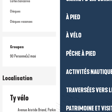
Cartes bancaires
Chèques
À PIED
Chèques vacances
À VÉLO
Groupes
Groupes
PÊCHE À PIED
90 Personne(s) maxi
ACTIVITÉS NAUTIQUE
Localisation
TRAVERSÉES VERS LE
Ty vélo
PATRIMOINE ET VISI
Avenue Aristide Briand, Parking de la gare, 44490 Le Croisic