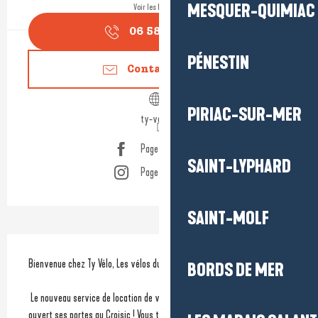
MESQUER-QUIMIAC
Voir les horaires
06 58 73 43
▒▒
PÉNESTIN
Contactez-nous
PIRIAC-SUR-MER
ty-velo.fr
Page Facebook
SAINT-LYPHARD
Page Instagram
SAINT-MOLF
Description
Bienvenue chez Ty Vélo, Les vélos du Croisic !
BORDS DE MER
 Le nouveau service de location de vélos classiques et électriques qui a 
ouvert ses portes au Croisic ! Vous trouverez toutes les informations 