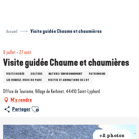
Aller
au
contenu
principal
Accueil
Visite guidée Chaume et chaumières
9 juillet > 27 août
Visite guidée Chaume et chaumières
VISITE GUIDÉE
CULTURE
NATURE / ENVIRONNEMENT
PATRIMOINE
LES RENDEZ-VOUS DU PARC
VISITES ET ANIMATIONS DE L'OT
Office de Tourisme, Village de Kerhinet, 44410 Saint-Lyphard
M'y rendre
Ajouter aux favoris
Partager
+2 photos