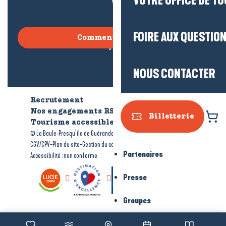
VOTRE OFFICE DE T
FOIRE AUX QUESTIO
Comment venir ?
NOUS CONTACTER
Recrutement
Qui sommes-nous ?
Nos engagements RSE
Billetterie
Tourisme accessible
Brochures
-
-
© La Baule-Presqu’île de Guérande tourisme
Mentions légales
-
-
-
CGV/CPV
Plan du site
Gestion du consentement
Partenaires
Accessibilité : non conforme
Presse
Groupes