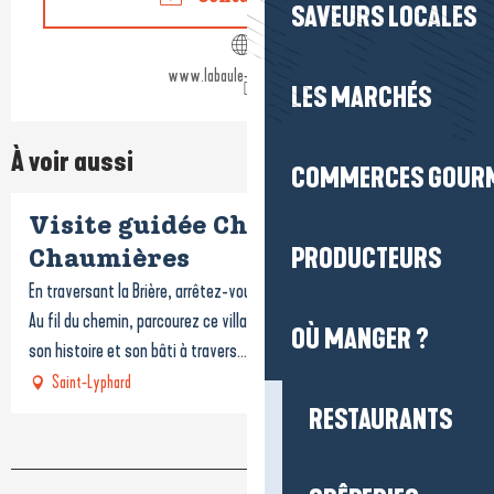
SAVEURS LOCALES
www.labaule-guerande.com
LES MARCHÉS
À voir aussi
COMMERCES GOUR
Visite guidée Chaume et
PRODUCTEURS
Chaumières
En traversant la Brière, arrêtez-vous le temps d'une visite à Kerhinet.
Au fil du chemin, parcourez ce village de chaumières pour découvrir
OÙ MANGER ?
son histoire et son bâti à travers...
Saint-Lyphard
RESTAURANTS