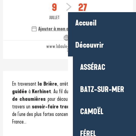
9
27
JUILLET
AOÛT
Accueil
Ajouter à mon calendrier Google
Découvrir
www.labaule-guerande.com
ASSÉRAC
Description
En traversant 
la Brière
, arrêtez-vous le temps d'une 
visite 
BATZ-SUR-MER
guidée
 à 
Kerhinet
. Au fil du chemin, parcourez ce 
village 
de chaumières
 pour découvrir son histoire et son bâti à 
travers un 
savoir-faire traditionnel
. Une balade au cœur 
CAMOËL
de l'une des plus fortes concentrations de toits de chaume en 
France...
FÉREL