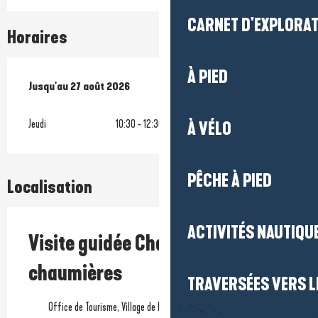
CARNET D'EXPLORA
Horaires
À PIED
Du
Jusqu'au
9 juillet 2026
27 août 2026
au
27 août 2026
Jeudi
10:30 - 12:30
À VÉLO
PÊCHE À PIED
Localisation
ACTIVITÉS NAUTIQUE
Visite guidée Chaume et
chaumières
TRAVERSÉES VERS LE
Office de Tourisme, Village de Kerhinet, 44410 Saint-Lyphard