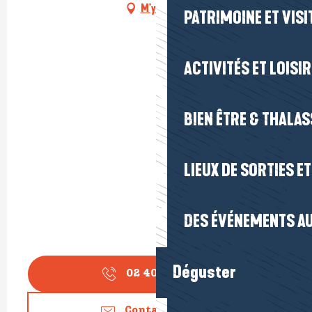
M'y rendre
PATRIMOINE ET VISI
ACTIVITÉS ET LOISI
BIEN ÊTRE & THALA
LIEUX DE SORTIES E
DES ÉVÉNEMENTS AU
Déguster
02 40 24 34
▒▒
Contactez-nous