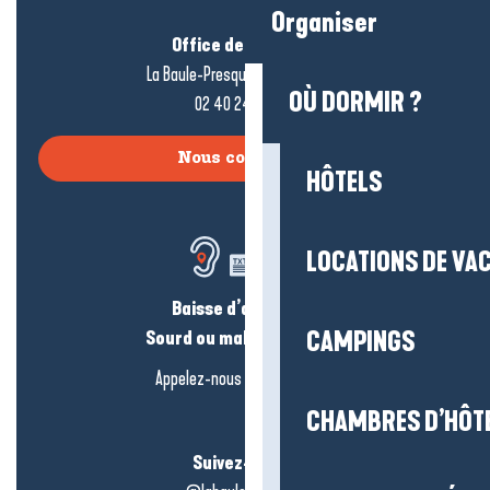
Organiser
Office de tourisme
La Baule-Presqu’île de Guérande
OÙ DORMIR ?
02 40 24 34 44
Nous contacter
HÔTELS
LOCATIONS DE VA
Baisse d’audition ?
Sourd ou malentendant ?
CAMPINGS
Appelez-nous en
cliquant-ici
CHAMBRES D’HÔT
Suivez-nous !