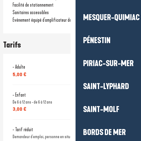
Facilité de stationnement
Sanitaires accessibles
MESQUER-QUIMIAC
Événement équipé d'amplificateur de son
PÉNESTIN
Tarifs
PIRIAC-SUR-MER
- Adulte
5,00 €
SAINT-LYPHARD
- Enfant
De 6 à 12 ans - de 6 à 12 ans
SAINT-MOLF
3,00 €
- Tarif réduit
BORDS DE MER
Demandeur d'emploi, personne en situation de handicap, étudiants -25 ans