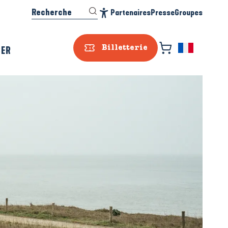
Recherche
Partenaires
Presse
Groupes
Accessibilité
SER
Billetterie