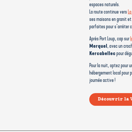
espaces naturels.
La route continue vers
La
ses maisons en granit et
parfaites pour s’arrêter 
Après Port Loup, cap sur
l
Merquel
, avec un croc
Kercabellec
pour dégu
Pour la nuit, optez pour
hébergement local pour pr
journée active !
Découvrir la 