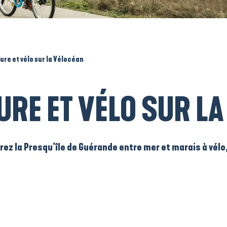
re et vélo sur la Vélocéan
RE ET VÉLO SUR LA
vrez la Presqu’île de Guérande entre mer et marais à vél