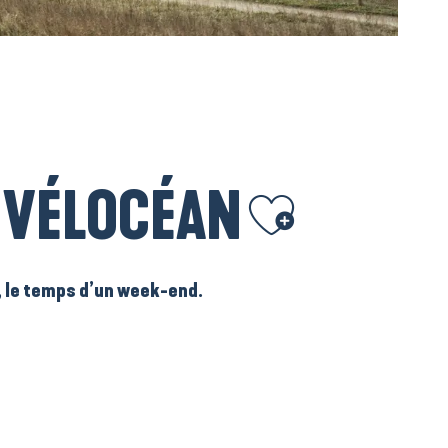
 VÉLOCÉAN
Ajouter aux favoris
o, le temps d’un week-end.