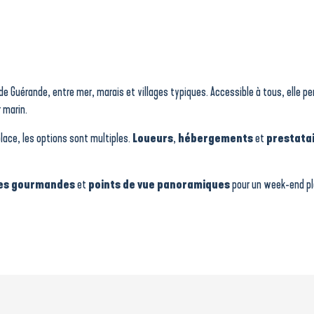
le de Guérande, entre mer, marais et villages typiques. Accessible à tous, elle 
r marin.
lace, les options sont multiples.
Loueurs
,
hébergements
et
prestata
es gourmandes
et
points de vue panoramiques
pour un week-end ple