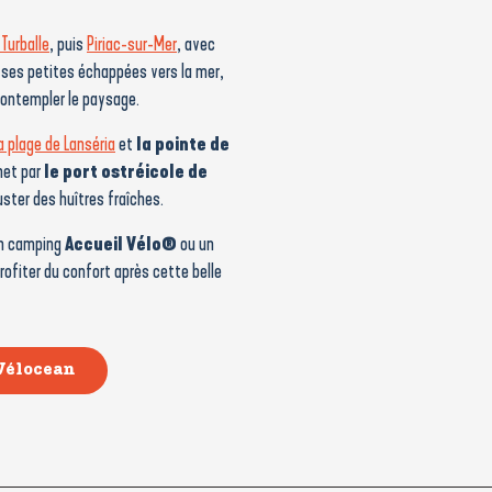
 Turballe
, puis
Piriac-sur-Mer
, avec
 ses petites échappées vers la mer,
contempler le paysage.
a plage de Lanséria
et
la pointe de
het par
le port ostréicole de
ster des huîtres fraîches.
 un camping
Accueil Vélo®
ou un
ofiter du confort après cette belle
Vélocean