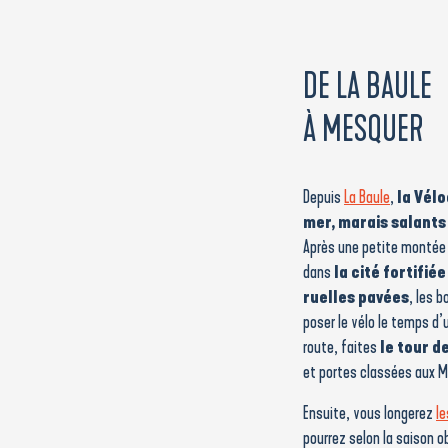
DE LA BAULE
À MESQUER
Depuis
La Baule
,
la Vélo
mer, marais salants 
Après une petite montée 
dans
la cité fortifiée
ruelles pavées
, les b
poser le vélo le temps d’
route, faites
le tour d
et portes classées aux 
Ensuite, vous longerez
le
pourrez selon la saison o