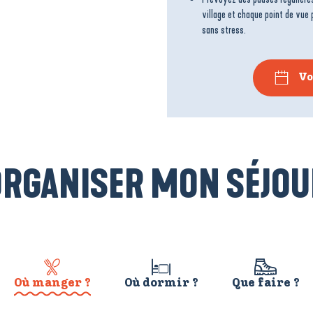
village et chaque point de vue 
sans stress.
Vo
ORGANISER MON SÉJOU
Où manger ?
Où dormir ?
Que faire ?