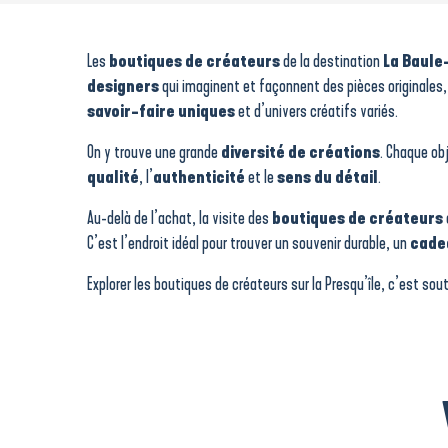
Atelier Morta Bijoux
Les Artisans du Large
Retour de plage
Les
boutiques de créateurs
de la destination
La Baule
La Chaumière des Saveurs et de l'Artisanat
designers
qui imaginent et façonnent des pièces originales, s
Boutique du Bureau d'information touristique de Mesquer-Quimiac
savoir-faire uniques
et d’univers créatifs variés.
Meirea Guerande
Atelier Galerie Sophia Rancatore
On y trouve une grande
diversité de créations
. Chaque obj
Armor-lux
qualité
, l’
authenticité
et le
sens du détail
.
L.A Loire Atlantique - Concept Store
Savonnerie Luzàlie
Au-delà de l’achat, la visite des
boutiques de créateurs
Boutique du Bureau d'information touristique de Pénestin
C’est l’endroit idéal pour trouver un souvenir durable, un
cadea
Boutique du Bureau d'information touristique de Kerhinet
Explorer les boutiques de créateurs sur la Presqu’île, c’est sout