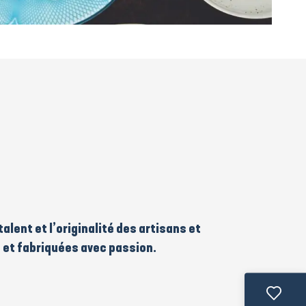
alent et l’originalité des
artisans
et
 et fabriquées avec passion.