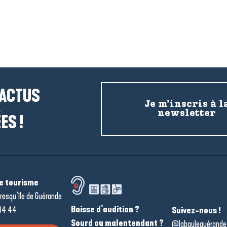
Artisanat et ateliers créatifs
 ACTUS
Je m’inscris à l
newsletter
ES !
de tourisme
resqu’île de Guérande
Baisse d’audition ?
34 44
Suivez-nous !
Sourd ou malentendant ?
@labauleguérande