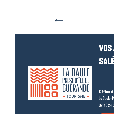
VOS
SALÉ
Office 
La Baule-P
02 40 24 