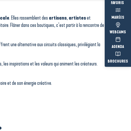
Voir les fav
ocale
. Elles rassemblent des
artisans
,
artistes
et
MARÉES
toire. Flâner dans ces boutiques, c’est partir à la rencontre de
WEBCAMS
frent une alternative aux circuits classiques, privilégiant la
AGENDA
BROCHURES
les inspirations et les valeurs qui animent les créateurs.
toire et de son énergie créative.
.