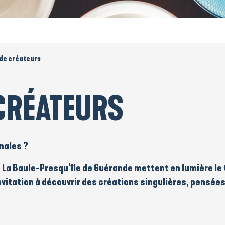
de créateurs
CRÉATEURS
inales
?
n
La Baule-Presqu’île de Guérande
mettent en lumière le t
nvitation à découvrir des
créations singulières
, pensées