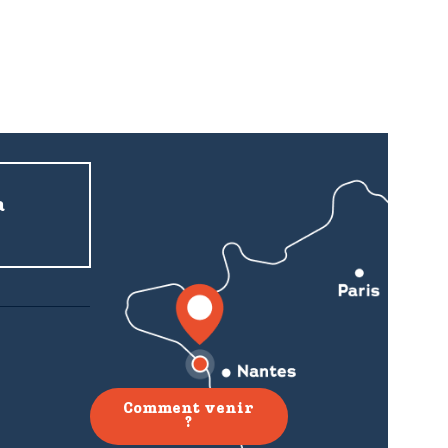
A
a
Comment venir
?