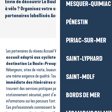
Envie de découvrir La Baule-Presqu’île de Guérande
MESQUER-QUIMIAC
à vélo ? Organisez votre séjour avec nos
partenaires labellisés Accueil Vélo !
PÉNESTIN
PIRIAC-SUR-MER
Camping "Le Kerfalher" ACCCF
Hôtel - Le Relais Marine
Les partenaires du réseau Accueil Vélo s’engagent à offrir
un
Terre d'Estuaire
Le Castelli
accueil adapté aux cyclistes en itinérance sur la
SAINT-LYPHARD
Château des ducs de Bretagne - Le Voyage à Nantes
destination La Baule-Presqu’île de Guérande.
La Fleur des Marais
Hébergeurs, sites de visite, loueurs ou offices de tourisme partagent
Relais International de la Jeunesse CLAJ
une même exigence de qualité. Tous sont
SAINT-MOLF
situés à proximité
Hôtel - La Closerie
immédiate des itinéraires cyclables.
Sur place, les cyclistes
Musée de la Marine - Fort de Mindin
trouvent des services pratiques pensés pour leurs besoins :
Domaine de Suscinio
BORDS DE MER
stationnement sécurisé, point d’eau, kit de réparation ou
Le Razay - Fol 74
informations sur les parcours font partie des essentiels.
Le sous-marin Espadon
Ces professionnels connaissent le territoire et savent conseiller les