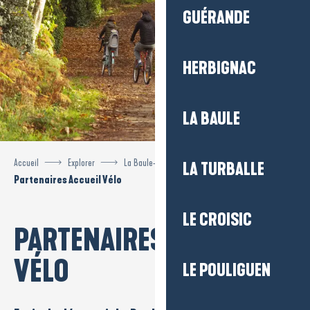
GUÉRANDE
HERBIGNAC
LA BAULE
Accueil
Explorer
La Baule-Presqu’île de Guérande à vélo
LA TURBALLE
Partenaires Accueil Vélo
LE CROISIC
PARTENAIRES ACCUEIL
VÉLO
LE POULIGUEN