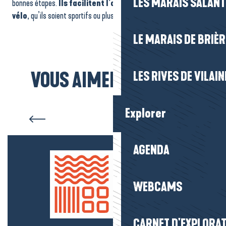
LES MARAIS SALAN
bonnes étapes.
Ils facilitent l’organisation des séjours à
vélo
, qu’ils soient sportifs ou plus tranquilles.
LE MARAIS DE BRIÈR
VOUS AIMEREZ AUSSI...
LES RIVES DE VILAIN
Itinéraires vélo
Explorer
AGENDA
WEBCAMS
CARNET D'EXPLORA