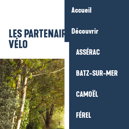
Aller
Accueil
au
contenu
principal
Découvrir
LES PARTENAIRES ACCUEIL
VÉLO
ASSÉRAC
BATZ-SUR-MER
CAMOËL
FÉREL