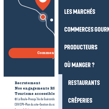
LES MARCHÉS
COMMERCES GOUR
PRODUCTEURS
Comment venir ?
OÙ MANGER ?
RESTAURANTS
Recrutement
Qui sommes-nous ?
Nos engagements RSE
Tourisme accessible
Brochures
-
-
© La Baule-Presqu’île de Guérande tourisme
CRÊPERIES
Mentions légales
-
-
-
CGV/CPV
Plan du site
Gestion du consentement