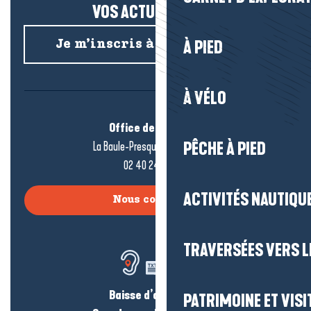
VOS ACTUS SALÉES !
À PIED
Je m’inscris à la newsletter
À VÉLO
Office de tourisme
La Baule-Presqu’île de Guérande
PÊCHE À PIED
02 40 24 34 44
ACTIVITÉS NAUTIQUE
Nous contacter
TRAVERSÉES VERS LE
Baisse d’audition ?
PATRIMOINE ET VISI