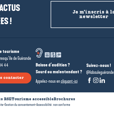
 ACTUS
Je m’inscris à l
newsletter
ES !
de tourisme
resqu’île de Guérande
Baisse d’audition ?
34 44
Suivez-nous !
Sourd ou malentendant ?
@labauleguérande
s contacter
Appelez-nous en
cliquant-ici
s RSE
Tourisme accessible
Brochures
-
-
ite
Gestion du consentement
Accessibilité : non conforme