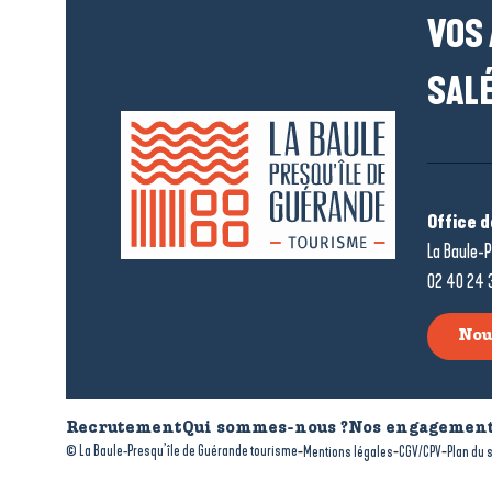
VOS
SALÉ
Office 
La Baule-P
02 40 24 
Nou
Recrutement
Qui sommes-nous ?
Nos engagement
-
-
-
© La Baule-Presqu’île de Guérande tourisme
Mentions légales
CGV/CPV
Plan du s