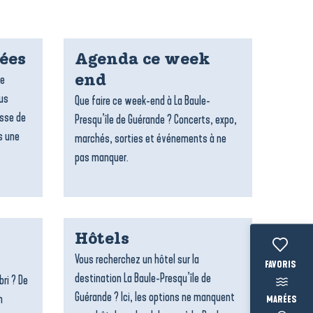
dées
Agenda ce week
re
end
ous
Que faire ce week-end à La Baule-
esse de
Presqu’île de Guérande ? Concerts, expo,
s une
marchés, sorties et événements à ne
pas manquer.
Hôtels
Vous recherchez un hôtel sur la
Voir les fav
destination La Baule-Presqu’île de
bri ? De
Guérande ? Ici, les options ne manquent
n
MARÉES