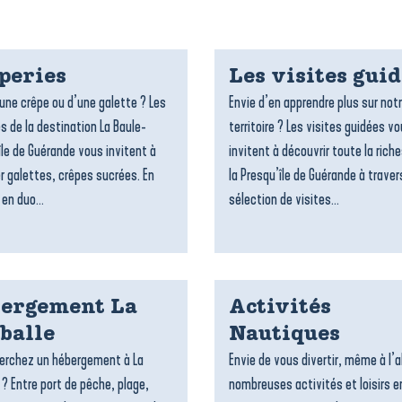
peries
Les visites gui
’une crêpe ou d’une galette ? Les
Envie d’en apprendre plus sur not
s de la destination La Baule-
territoire ? Les visites guidées v
île de Guérande vous invitent à
invitent à découvrir toute la rich
r galettes, crêpes sucrées. En
la Presqu’île de Guérande à traver
 en duo...
sélection de visites...
ergement La
Activités
balle
Nautiques
erchez un hébergement à La
Envie de vous divertir, même à l’a
 ? Entre port de pêche, plage,
nombreuses activités et loisirs e