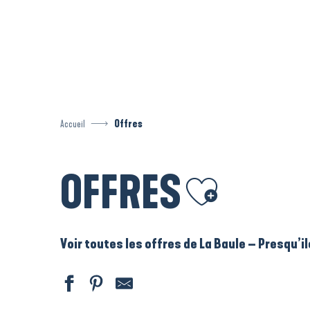
Aller
au
contenu
principal
Accueil
Offres
OFFRES
Ajouter aux favoris
Voir toutes les offres de La Baule – Presqu’i