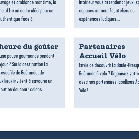
uvage et ambiance maritime, la
intérieur vous attendent : jeux, s
 offre un cadre idéal pour un
espaces immersifs, ateliers ou
authentique face à...
expériences ludiques....
’heure du goûter
Partenaires
’une pause gourmande pendant
Accueil Vélo
jour ? Sur la destination La
Envie de découvrir La Baule-Presqu
resqu’île de Guérande, de
Guérande à vélo ? Organisez votre
x lieux invitent à savourer un
avec nos partenaires labellisés A
out en douceur : salons...
Vélo !