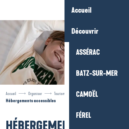
Aller
Accueil
au
contenu
principal
Découvrir
ASSÉRAC
BATZ-SUR-MER
CAMOËL
Accueil
Organiser
Tourisme accessible
Hébergements accessibles
FÉREL
HÉBERGEMENTS