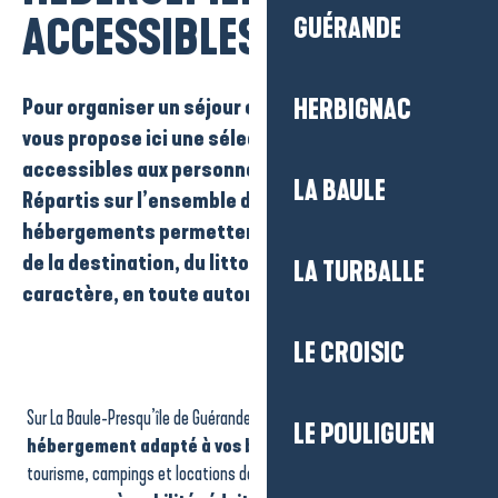
ACCESSIBLES
GUÉRANDE
Pour organiser un séjour en toute tranquillité, on
HERBIGNAC
vous propose ici
une sélection d’hébergements
accessibles aux personnes à mobilité réduite
.
LA BAULE
Répartis sur l’ensemble du territoire, ces
hébergements permettent de profiter pleinement
de la destination, du littoral aux villages de
LA TURBALLE
caractère, en toute autonomie et simplicité.
LE CROISIC
Chambre d'hôtes "La Lanchallaise"
Gîtes et chambres Les Buissonnets
Sur La Baule-Presqu’île de Guérande, vous trouverez forcément
un
Aire de camping-cars Le Véridet
LE POULIGUEN
Camping "Le Kerfalher" ACCCF
hébergement adapté à vos besoins
. Hôtels, résidences de
Camping - L'Eden
tourisme, campings et locations de vacances
accueillent les
Polohan