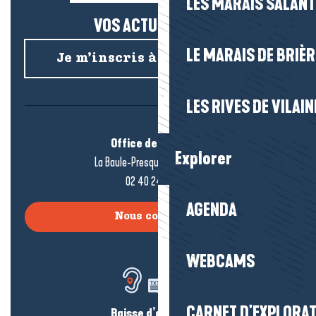
LES MARAIS SALAN
VOS ACTUS SALÉES !
LE MARAIS DE BRIÈR
Je m’inscris à la newsletter
LES RIVES DE VILAIN
Office de tourisme
Explorer
La Baule-Presqu’île de Guérande
02 40 24 34 44
AGENDA
Nous contacter
WEBCAMS
CARNET D'EXPLORA
Baisse d’audition ?