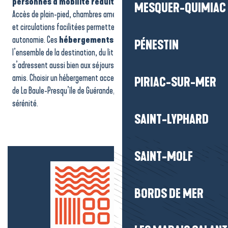
personnes à mobilité réduite
dans des conditions adaptées.
MESQUER-QUIMIAC
Goélia – Résidence les Voiles blanches
Accès de plain-pied, chambres aménagées, sanitaires fonctionnels
Hôtel - Amirauté
et circulations facilitées permettent de séjourner en toute
Camping - La Fontaine
autonomie. Ces
hébergements accessibles
sont répartis sur
Hôtel - Relais Thalasso Pornichet Baie de La Baule
PÉNESTIN
l’ensemble de la destination, du littoral aux villages de caractère. Ils
Camping - l'Etang du Pays Blanc
s’adressent aussi bien aux séjours en couple, en famille ou entre
Camping - Village vacances Cévéo Château de Tréambert
amis. Choisir un hébergement accessible, c’est profiter pleinement
PIRIAC-SUR-MER
de La Baule-Presqu’île de Guérande, sans contrainte et en toute
sérénité.
SAINT-LYPHARD
SAINT-MOLF
BORDS DE MER