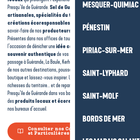
MESQUER-QUIMIAC
Boutique du Bureau d'information touristique de Guérande
Presqu’île de Guérande.
Sel de Guérande, douceurs
Boutique du Bureau d'information touristique du Pouliguen
artisanales, spécialités du terroir, objets souvenirs ou
Boutique du Bureau d'information touristique de La Baule
créations écoresponsables
: chaque produit met en valeur le
PÉNESTIN
Boutique du Bureau d'information touristique de Pénestin
savoir-faire de nos
producteurs et artisans locaux
.
Boutique du Bureau d'information touristique de Kerhinet
Présentes dans nos offices de tourisme, nos boutiques sont aussi
l’occasion de dénicher une
idée cadeau
ou de rapporter un
PIRIAC-SUR-MER
souvenir authentique
de vos vacances. Que vous soyez de
passage à Guérande, La Baule, Kerhinet, Piriac-sur-Mer ou dans l’une
de nos autres destinations, poussez la porte de nos espaces
SAINT-LYPHARD
boutique et laissez-vous inspirer. Une façon simple de découvrir les
richesses du territoire… et de repartir avec un peu de La Baule-
Presqu’île de Guérande dans vos bagages. Nos boutiques proposent
SAINT-MOLF
des
produits locaux et écoresponsables
dans l’ensemble de
nos bureaux d’accueil.
BORDS DE MER
Consulter nos Conditions Générales
et Particulières de vente