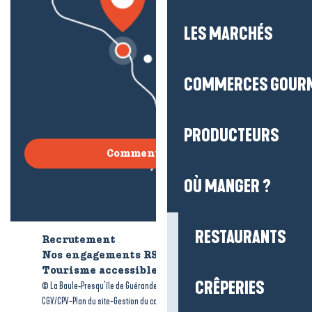
LES MARCHÉS
COMMERCES GOUR
PRODUCTEURS
Comment venir ?
OÙ MANGER ?
RESTAURANTS
Recrutement
Qui sommes-nous ?
Nos engagements RSE
Tourisme accessible
Brochures
CRÊPERIES
-
-
© La Baule-Presqu’île de Guérande tourisme
Mentions légales
-
-
-
CGV/CPV
Plan du site
Gestion du consentement