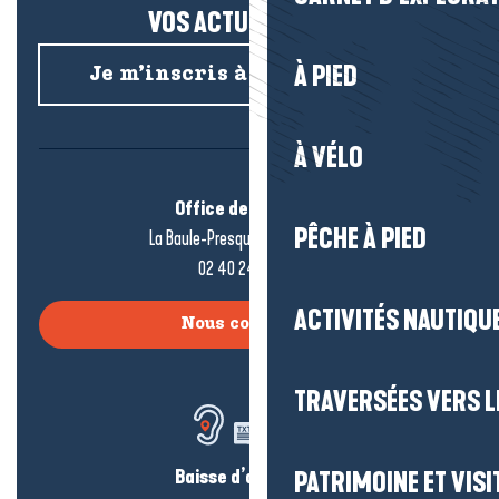
VOS ACTUS SALÉES !
À PIED
Je m’inscris à la newsletter
À VÉLO
Office de tourisme
PÊCHE À PIED
La Baule-Presqu’île de Guérande
02 40 24 34 44
ACTIVITÉS NAUTIQUE
Nous contacter
TRAVERSÉES VERS LE
Baisse d’audition ?
PATRIMOINE ET VISI